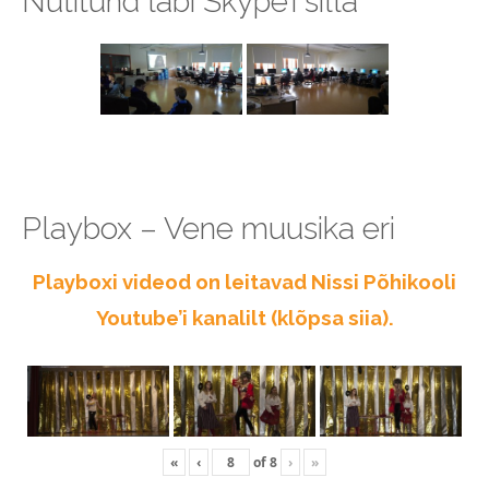
Nutitund läbi Skype’i silla
Playbox – Vene muusika eri
Playboxi videod on leitavad Nissi Põhikooli
Youtube’i kanalilt (klõpsa siia).
«
‹
of
8
›
»