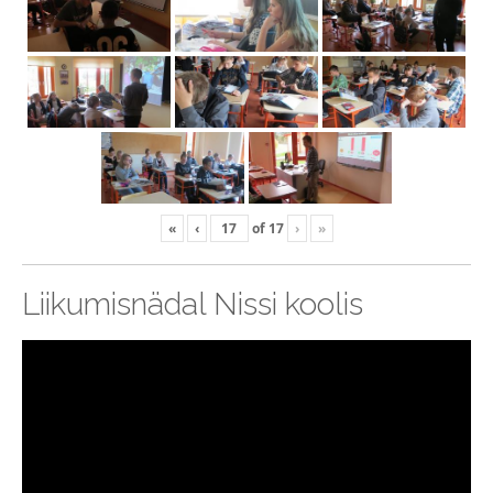
«
‹
of
17
›
»
Liikumisnädal Nissi koolis