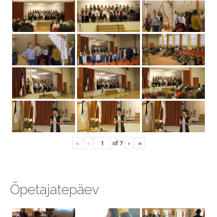
«
‹
of
7
›
»
Õpetajatepäev