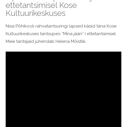
ettetantsimisel Kose
Kultuurikeskuses
Nissi Põhikooli rahvatantsuringi lapsed käisid täna Kose
Kultuurikeskuses tantsupeo “Mina jään” I ettetantsimisel.
Meie tantsijaid juhendab Helena Mõistlik.