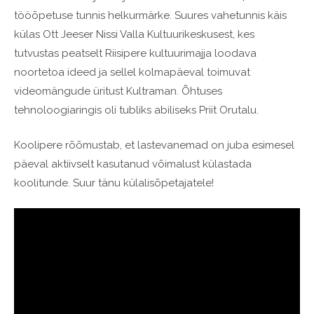
tööõpetuse tunnis helkurmärke. Suures vahetunnis käis
külas Ott Jeeser Nissi Valla Kultuurikeskusest, kes
tutvustas peatselt Riisipere kultuurimajja loodava
noortetoa ideed ja sellel kolmapäeval toimuvat
videomängude üritust Kultraman. Õhtuses
tehnoloogiaringis oli tubliks abiliseks Priit Orutalu.
Koolipere rõõmustab, et lastevanemad on juba esimesel
päeval aktiivselt kasutanud võimalust külastada
koolitunde. Suur tänu külalisõpetajatele!