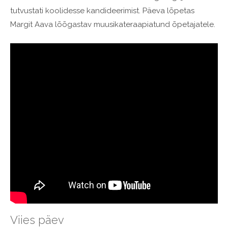
tutvustati koolidesse kandideerimist. Päeva lõpetas
Margit Aava lõõgastav muusikateraapiatund õpetajatele.
Viies päev