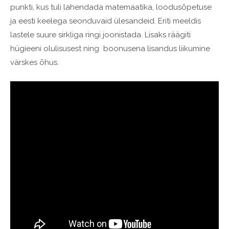
punkti, kus tuli lahendada
matemaatika, loodusõpetuse
ja eesti keelega seonduvaid ülesandeid. Eriti meeldis
lastele suure sirkliga ringi joonistada. Lisaks räägiti
hügieeni olulisusest ning boonusena lisandus liikumine
värskes õhus.