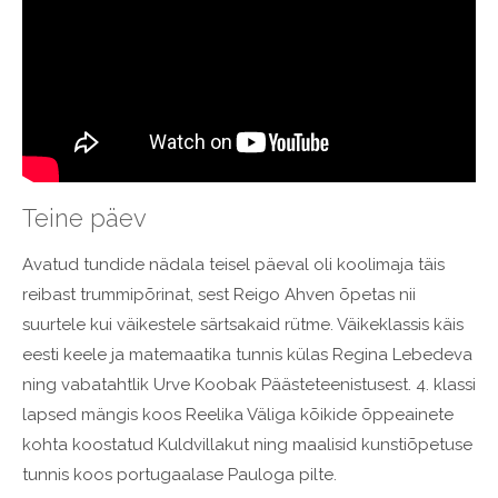
Teine päev
Avatud tundide nädala teisel päeval oli koolimaja täis
reibast trummipõrinat, sest Reigo Ahven õpetas nii
suurtele kui väikestele särtsakaid rütme. Väikeklassis käis
eesti keele ja matemaatika tunnis külas Regina Lebedeva
ning vabatahtlik Urve Koobak Päästeteenistusest. 4. klassi
lapsed mängis koos Reelika Väliga kõikide õppeainete
kohta koostatud Kuldvillakut ning maalisid kunstiõpetuse
tunnis koos portugaalase Pauloga pilte.