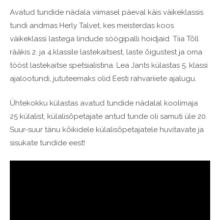
Avatud tundide nädala viimasel päeval käis väikeklassis
tundi andmas Herly Talvet, kes meisterdas koos
väikeklassi lastega lindude söögipalli hoidjaid. Tiia Tõll
rääkis 2. ja 4.klassile lastekaitsest, laste õigustest ja oma
tööst lastekaitse spetsialistina. Lea Jants külastas 5. klassi
ajalootundi, jututeemaks olid Eesti rahvariiete ajalugu.
Ühtekokku külastas avatud tundide nädalal koolimaja
25 külalist, külalisõpetajate antud tunde oli samuti üle 20.
Suur-suur tänu kõikidele külalisõpetajatele huvitavate ja
sisukate tundide eest!