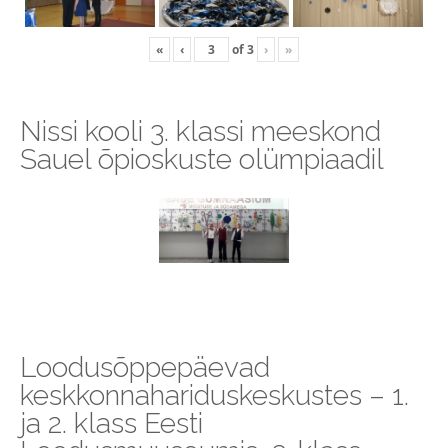
«
‹
of
3
›
»
Nissi kooli 3. klassi meeskond
Sauel õpioskuste olümpiaadil
Loodusõppepäevad
keskkonnahariduskeskustes – 1.
ja 2. klass Eesti