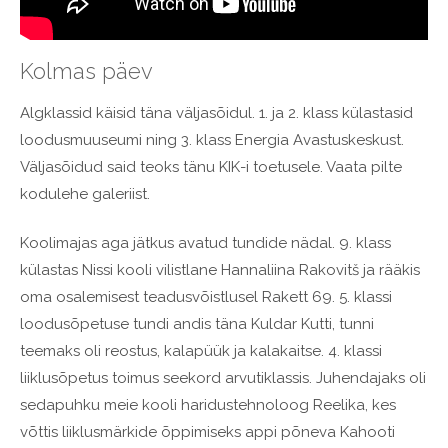
Kolmas päev
Algklassid käisid täna väljasõidul. 1. ja 2. klass külastasid
loodusmuuseumi ning 3. klass Energia Avastuskeskust.
Väljasõidud said teoks tänu KIK-i toetusele. Vaata pilte
kodulehe galeriist.
Koolimajas aga jätkus avatud tundide nädal. 9. klass
külastas Nissi kooli vilistlane Hannaliina Rakovitš ja rääkis
oma osalemisest teadusvõistlusel Rakett 69. 5. klassi
loodusõpetuse tundi andis täna Kuldar Kutti, tunni
teemaks oli reostus, kalapüük ja kalakaitse. 4. klassi
liiklusõpetus toimus seekord arvutiklassis. Juhendajaks oli
sedapuhku meie kooli haridustehnoloog Reelika, kes
võttis liiklusmärkide õppimiseks appi põneva Kahooti