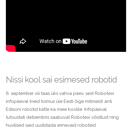
Nissi kool sai esimesed robotid
6. september oli taas üks vahva päev, sest Robotexi
infopäeval (neid toimus üle Eesti õige mitmeid) anti
Edisoni robotid kätte ka meie koolile. Infopäeval
tutvustati detsembris saabuvat Robotexi võistlust ning
huvilised said uudistada erinevaid roboteid.