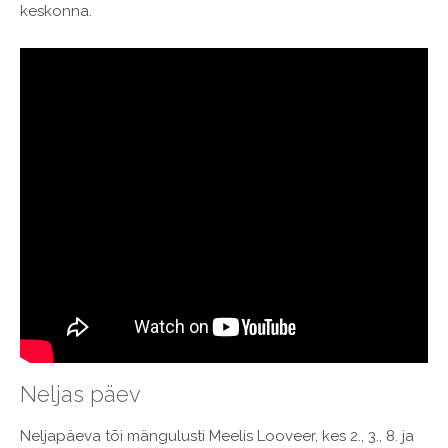
keskonna.
Neljas päev
Neljapäeva tõi mängulusti Meelis Looveer, kes 2., 3., 8. ja