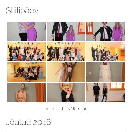
Stiilipäev
«
‹
of
3
›
»
Jõulud 2016