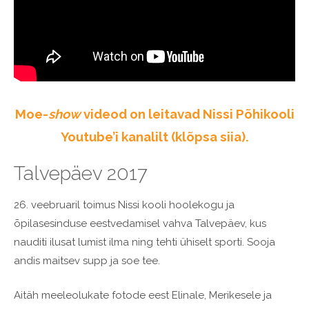
Moe-
show
videod on leitavad Nissi Põhikooli
Youtube’i kanalilt (klõpsa siia).
Talvepäev 2017
26. veebruaril toimus Nissi kooli hoolekogu ja
õpilasesinduse eestvedamisel vahva Talvepäev, kus
nauditi ilusat lumist ilma ning tehti ühiselt sporti. Sooja
andis maitsev supp ja soe tee.
Aitäh meeleolukate fotode eest Elinale, Merikesele ja