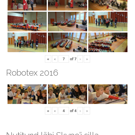
«
‹
of
7
›
»
Robotex 2016
«
‹
of
4
›
»