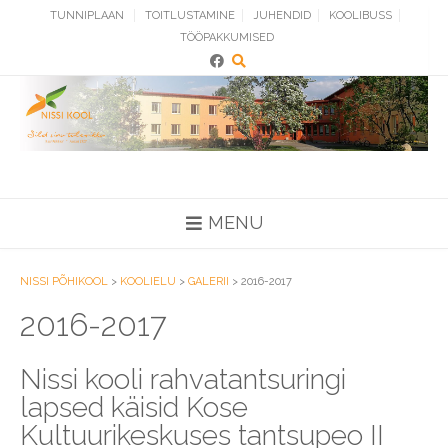
Skip
TUNNIPLAAN
TOITLUSTAMINE
JUHENDID
KOOLIBUSS
to
TÖÖPAKKUMISED
content
MENU
NISSI PÕHIKOOL
>
KOOLIELU
>
GALERII
>
2016-2017
2016-2017
Nissi kooli rahvatantsuringi
lapsed käisid Kose
Kultuurikeskuses tantsupeo II