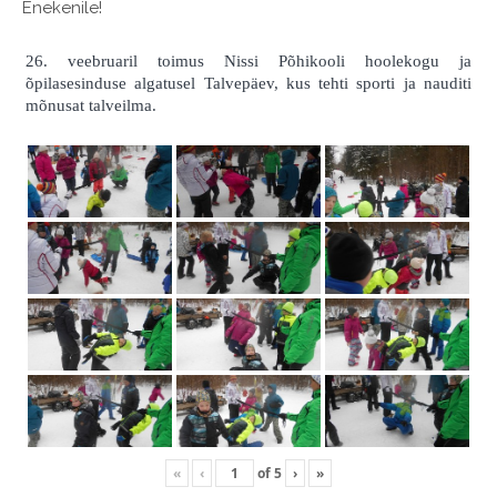
Enekenile!
26. veebruaril toimus Nissi Põhikooli hoolekogu ja
õpilasesinduse algatusel Talvepäev, kus tehti sporti ja nauditi
mõnusat talveilma.
«
‹
of
5
›
»