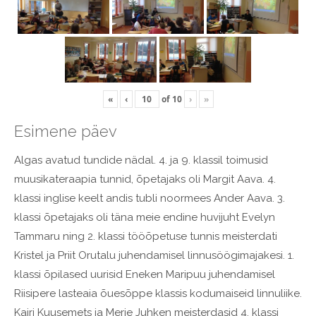
«
‹
of
10
›
»
Esimene päev
Algas avatud tundide nädal. 4. ja 9. klassil toimusid
muusikateraapia tunnid, õpetajaks oli Margit Aava. 4.
klassi inglise keelt andis tubli noormees Ander Aava. 3.
klassi õpetajaks oli täna meie endine huvijuht Evelyn
Tammaru ning 2. klassi tööõpetuse tunnis meisterdati
Kristel ja Priit Orutalu juhendamisel linnusöögimajakesi. 1.
klassi õpilased uurisid Eneken Maripuu juhendamisel
Riisipere lasteaia õuesõppe klassis kodumaiseid linnuliike.
Kairi Kuusemets ja Merje Juhken meisterdasid 4. klassi