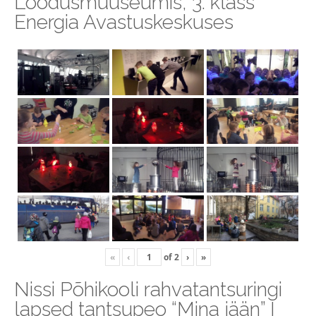
Loodusmuuseumis, 3. klass
Energia Avastuskeskuses
«
‹
of
2
›
»
Nissi Põhikooli rahvatantsuringi
lapsed tantsupeo “Mina jään” I