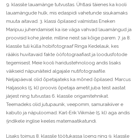
9. klassile lauamänge tutvustas. Ühtlasi täienes ka kooli
lauamängude hulk, mis edaspidi vahetunde sisukamaks
muuta aitavad. 3. klassi õpilased valmistas Eneken
Maripuu juhendamisel ka ise väga vahvad lauamängud ja
proovisid kohe järele, milline neist sai kõige parem. 7. ja 8.
klassile tuli külla hobifotograaf Ringa Kedelauk, kes
rääkis huvitavaid fakte ööfotograafiast ja loodusfotode
tegemisest. Meie kooli haridustehnoloog andis lisaks
väikseid näpunäiteid algajale nutifotograafile.
Neljapäeval olid õpetajateks ka mõned õpilased. Marcus
Haljasoks (5. kl) proovis õpetaja ametit juba teist aastat
järjest ning tutvustas 6. klassile origamitehnikat.
Teemadeks olid jutupaunik, veepomm, samuraikiiver e
kabuto ja näpuloomad. Karl-Erik Viikmäe (5. kl) aga andis
5ndikele inglise keeles matemaatikatundi.
Lisaks toimus 8. klassile töötukassa loeng ning 9. klassile