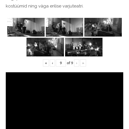
kostüümid ning väga erilise varjuteatri.
«
‹
of
9
›
»