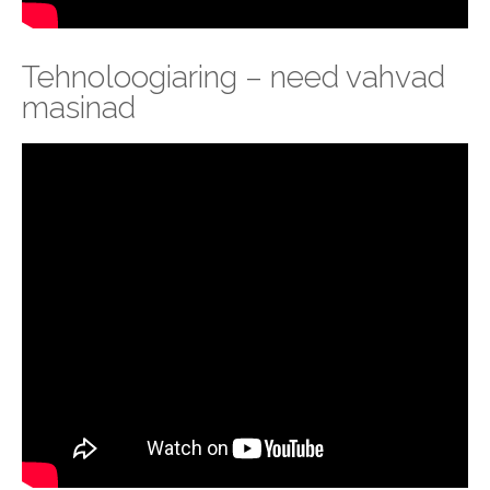
Tehnoloogiaring – need vahvad
masinad