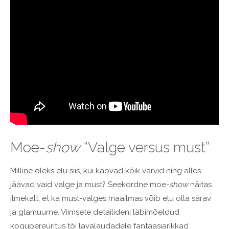
Moe-
show
“Valge versus must”
Milline oleks elu siis, kui kaovad kõik värvid ning alles
jäävad vaid valge ja must? Seekordne moe-
show
näitas
ilmekalt, et ka must-valges maailmas võib elu olla särav
ja glamuurne. Viimsete detailideni läbimõeldud
kogupereüritus tõi lavalaudadele fantaasiarikkad