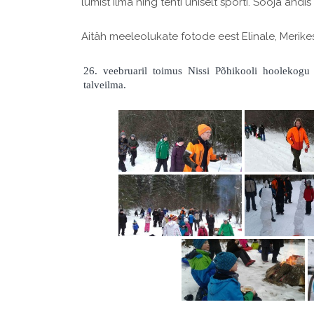
lumist ilma ning tehti ühiselt sporti. Sooja andi
Aitäh meeleolukate fotode eest Elinale, Merikes
26. veebruaril toimus Nissi Põhikooli hoolekogu j
talveilma.