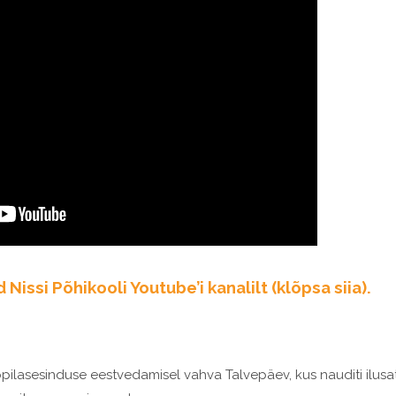
Nissi Põhikooli Youtube’i kanalilt (klõpsa siia).
õpilasesinduse eestvedamisel vahva Talvepäev, kus nauditi ilusa