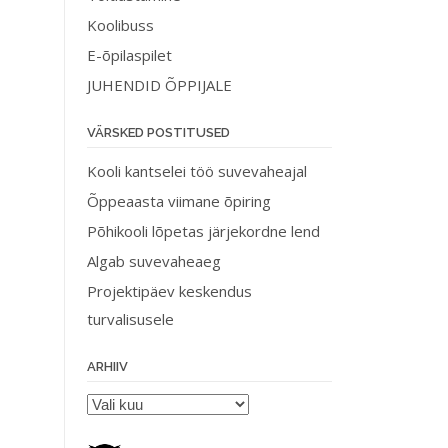
Koolibuss
E-õpilaspilet
JUHENDID ÕPPIJALE
VÄRSKED POSTITUSED
Kooli kantselei töö suvevaheajal
Õppeaasta viimane õpiring
Põhikooli lõpetas järjekordne lend
Algab suvevaheaeg
Projektipäev keskendus
turvalisusele
ARHIIV
Arhiiv