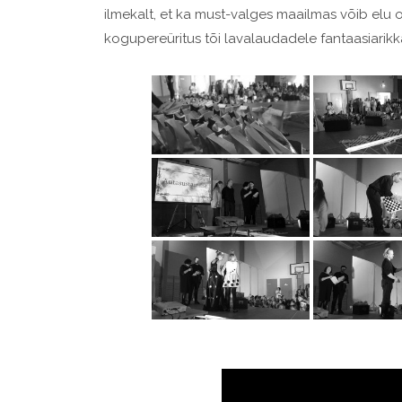
ilmekalt, et ka must-valges maailmas võib elu 
kogupereüritus tõi lavalaudadele fantaasiarikka