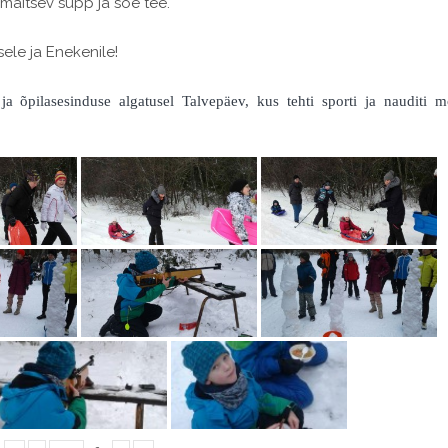
s maitsev supp ja soe tee.
ele ja Enekenile!
a õpilasesinduse algatusel Talvepäev, kus tehti sporti ja nauditi m