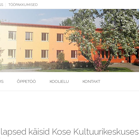
SS
TÖÖPAKKUMISED
US
ÕPPETÖÖ
KOOLIELU
KONTAKT
i lapsed käisid Kose Kultuurikeskuses