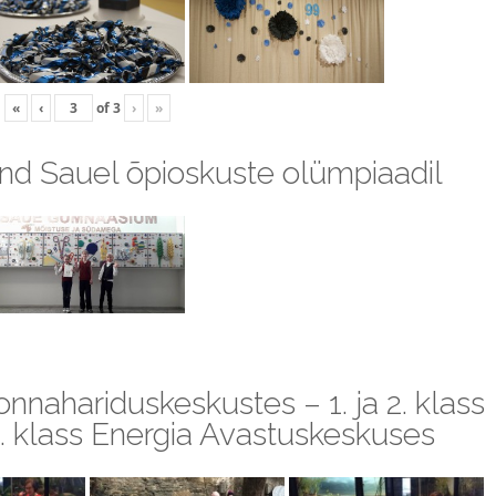
«
‹
of
3
›
»
kond Sauel õpioskuste olümpiaadil
ahariduskeskustes – 1. ja 2. klass
 klass Energia Avastuskeskuses