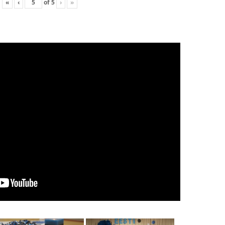
«
‹
of
5
›
»