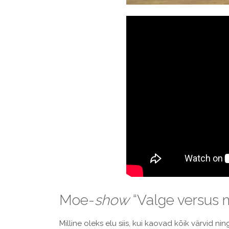
Moe-
show
“Valge versus 
Milline oleks elu siis, kui kaovad kõik värvid 