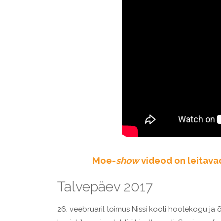
Moe-
show
videod on leitavad 
Talvepäev 2017
26. veebruaril toimus Nissi kooli hoolekogu ja 