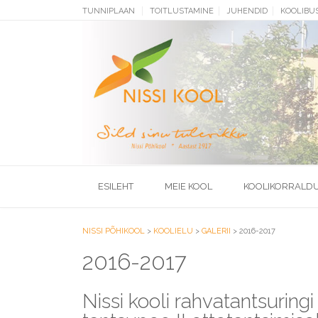
Skip
TUNNIPLAAN
TOITLUSTAMINE
JUHENDID
KOOLIBU
to
content
ESILEHT
MEIE KOOL
KOOLIKORRALD
NISSI PÕHIKOOL
>
KOOLIELU
>
GALERII
>
2016-2017
2016-2017
Nissi kooli rahvatantsuring