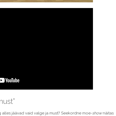
must”
ning alles jäävad vaid valge ja must? Seekordne moe-
show
näitas