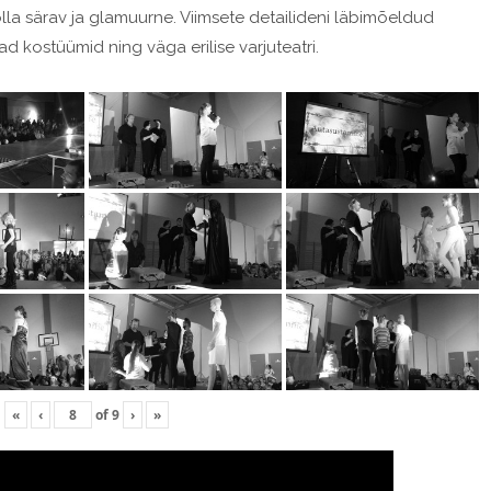
olla särav ja glamuurne. Viimsete detailideni läbimõeldud
d kostüümid ning väga erilise varjuteatri.
«
‹
of
9
›
»