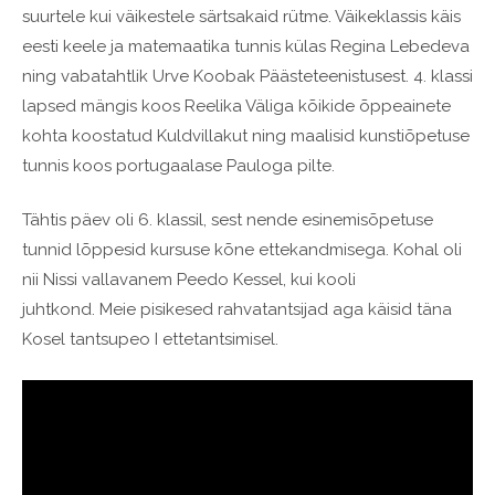
suurtele kui väikestele särtsakaid rütme. Väikeklassis käis
eesti keele ja matemaatika tunnis külas Regina Lebedeva
ning vabatahtlik Urve Koobak Päästeteenistusest. 4. klassi
lapsed mängis koos Reelika Väliga kõikide õppeainete
kohta koostatud Kuldvillakut ning maalisid kunstiõpetuse
tunnis koos portugaalase Pauloga pilte.
Tähtis päev oli 6. klassil, sest nende esinemisõpetuse
tunnid lõppesid kursuse kõne ettekandmisega. Kohal oli
nii Nissi vallavanem Peedo Kessel, kui kooli
juhtkond. Meie pisikesed rahvatantsijad aga käisid täna
Kosel tantsupeo I ettetantsimisel.