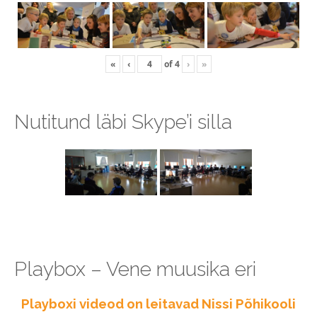
«
‹
of
4
›
»
Nutitund läbi Skype’i silla
Playbox – Vene muusika eri
Playboxi videod on leitavad Nissi Põhikooli