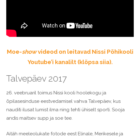
Moe-
show
videod on leitavad Nissi Põhikooli
Youtube’i kanalilt (klõpsa siia).
Talvepäev 2017
26. veebruaril toimus Nissi kooli hoolekogu ja
õpilasesinduse eestvedamisel vahva Talvepäev, kus
nauditi ilusat lumist ilma ning tehti ühiselt sporti. Sooja
andis maitsev supp ja soe tee.
Aitäh meeleolukate fotode eest Elinale, Merikesele ja