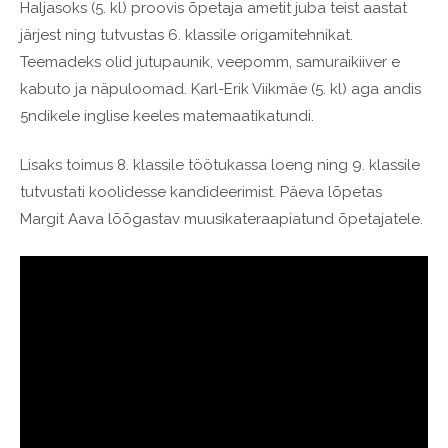
Haljasoks (5. kl) proovis õpetaja ametit juba teist aastat
järjest ning tutvustas 6. klassile origamitehnikat.
Teemadeks olid jutupaunik, veepomm, samuraikiiver e
kabuto ja näpuloomad. Karl-Erik Viikmäe (5. kl) aga andis
5ndikele inglise keeles matemaatikatundi.
Lisaks toimus 8. klassile töötukassa loeng ning 9. klassile
tutvustati koolidesse kandideerimist. Päeva lõpetas
Margit Aava lõõgastav muusikateraapiatund õpetajatele.