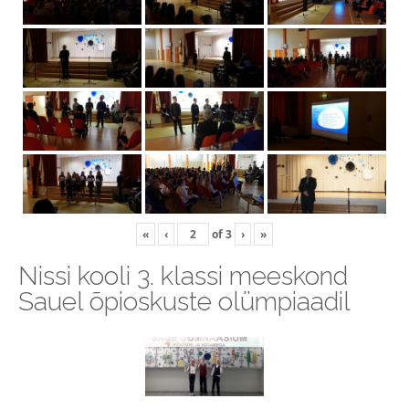
«
‹
of
3
›
»
Nissi kooli 3. klassi meeskond
Sauel õpioskuste olümpiaadil