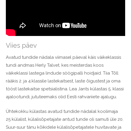
Viies päev
Avatud tundide nädala viimasel päeval käis väikeklassis
tundi andmas Herly Talvet, kes meisterdas koos
väikeklassi lastega lindude söögipalli hoidjaid. Tiia Tõll
rääkis 2. ja 4.klassile lastekaitsest, laste õigustest ja oma
tööst lastekaitse spetsialistina. Lea Jants külastas 5. klassi
ajalootundi, jututeemaks olid Eesti rahvariiete ajalugu.
Ühtekokku külastas avatud tundide nädalal koolimaja
25 külalist, külalisõpetajate antud tunde oli samuti üle 20.
Suur-suur tänu kõikidele külalisõpetajatele huvitavate ja