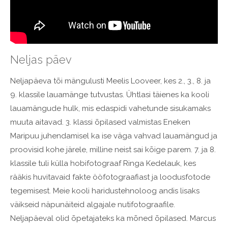
Neljas päev
Neljapäeva tõi mängulusti Meelis Looveer, kes 2., 3., 8. ja
9. klassile lauamänge tutvustas. Ühtlasi täienes ka kooli
lauamängude hulk, mis edaspidi vahetunde sisukamaks
muuta aitavad. 3. klassi õpilased valmistas Eneken
Maripuu juhendamisel ka ise väga vahvad lauamängud ja
proovisid kohe järele, milline neist sai kõige parem. 7. ja 8.
klassile tuli külla hobifotograaf Ringa Kedelauk, kes
rääkis huvitavaid fakte ööfotograafiast ja loodusfotode
tegemisest. Meie kooli haridustehnoloog andis lisaks
väikseid näpunäiteid algajale nutifotograafile.
Neljapäeval olid õpetajateks ka mõned õpilased. Marcus