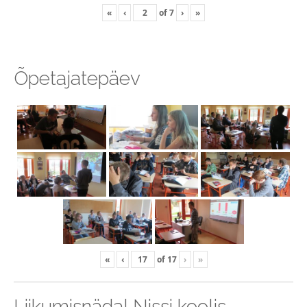
«
‹
of
7
›
»
Õpetajatepäev
«
‹
of
17
›
»
Liikumisnädal Nissi koolis