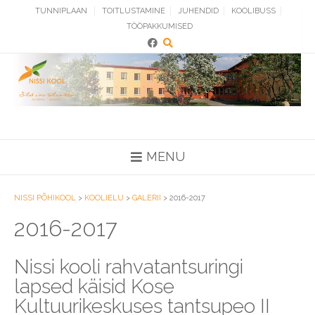
Skip
TUNNIPLAAN
TOITLUSTAMINE
JUHENDID
KOOLIBUSS
to
TÖÖPAKKUMISED
content
MENU
NISSI PÕHIKOOL
>
KOOLIELU
>
GALERII
>
2016-2017
2016-2017
Nissi kooli rahvatantsuringi
lapsed käisid Kose
Kultuurikeskuses tantsupeo II