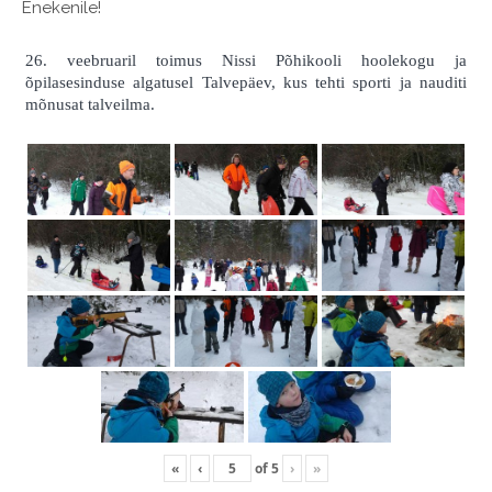
Enekenile!
26. veebruaril toimus Nissi Põhikooli hoolekogu ja
õpilasesinduse algatusel Talvepäev, kus tehti sporti ja nauditi
mõnusat talveilma.
«
‹
of
5
›
»