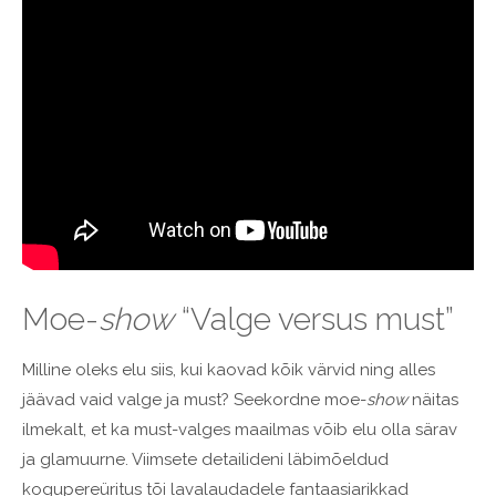
Moe-
show
“Valge versus must”
Milline oleks elu siis, kui kaovad kõik värvid ning alles
jäävad vaid valge ja must? Seekordne moe-
show
näitas
ilmekalt, et ka must-valges maailmas võib elu olla särav
ja glamuurne. Viimsete detailideni läbimõeldud
kogupereüritus tõi lavalaudadele fantaasiarikkad