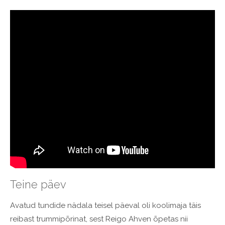
Teine päev
Avatud tundide nädala teisel päeval oli koolimaja täis
reibast trummipõrinat, sest Reigo Ahven õpetas nii