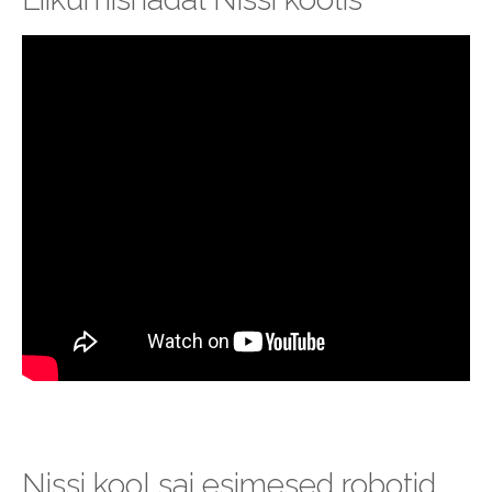
Nissi kool sai esimesed robotid