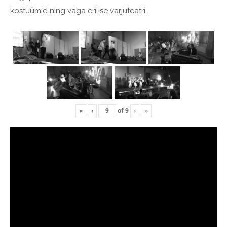
kostüümid ning väga erilise varjuteatri.
«
‹
of
9
›
»