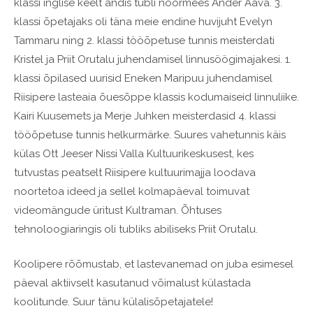
klassi inglise keelt andis tubli noormees Ander Aava. 3.
klassi õpetajaks oli täna meie endine huvijuht Evelyn
Tammaru ning 2. klassi tööõpetuse tunnis meisterdati
Kristel ja Priit Orutalu juhendamisel linnusöögimajakesi. 1.
klassi õpilased uurisid Eneken Maripuu juhendamisel
Riisipere lasteaia õuesõppe klassis kodumaiseid linnuliike.
Kairi Kuusemets ja Merje Juhken meisterdasid 4. klassi
tööõpetuse tunnis helkurmärke. Suures vahetunnis käis
külas Ott Jeeser Nissi Valla Kultuurikeskusest, kes
tutvustas peatselt Riisipere kultuurimajja loodava
noortetoa ideed ja sellel kolmapäeval toimuvat
videomängude üritust Kultraman. Õhtuses
tehnoloogiaringis oli tubliks abiliseks Priit Orutalu.
Koolipere rõõmustab, et lastevanemad on juba esimesel
päeval aktiivselt kasutanud võimalust külastada
koolitunde. Suur tänu külalisõpetajatele!