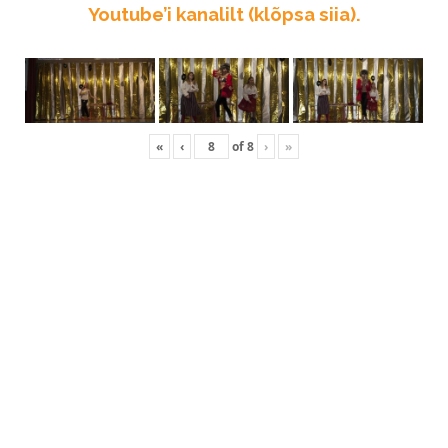
Youtube’i kanalilt (klõpsa siia).
«
‹
of
8
›
»