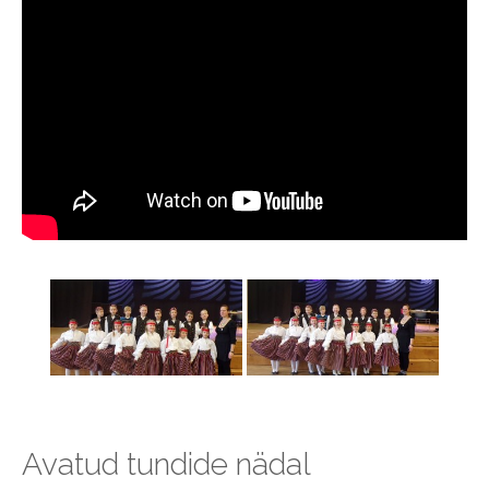
Avatud tundide nädal