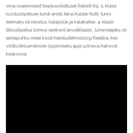
oma osalemisest teadusvõistlusel Rakett 69. 5. klassi
loodusõpetuse tundi andis täna Kuldar Kutti, tunni
teemaks oli reostus, kalapüük ja kalakaitse. 4. klassi
liiklusõpetus toimus seekord arvutiklassis. Juhendajaks oli
sedapuhku meie kooli haridustehnoloog Reelika, kes
võttis liiklusmärkide õppimiseks appi põneva Kahooti
keskonna.