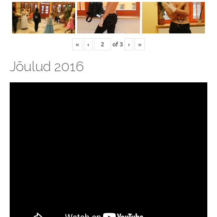
«
‹
of
3
›
»
Jõulud 2016