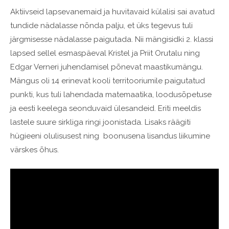
Aktiivseid lapsevanemaid ja huvitavaid külalisi sai avatud
tundide nädalasse nõnda palju, et üks tegevus tuli
järgmisesse nädalasse paigutada. Nii mängisidki 2. klassi
lapsed sellel esmaspäeval Kristel ja Priit Orutalu ning
Edgar Verneri juhendamisel põnevat maastikumängu.
Mängus oli 14 erinevat kooli territooriumile paigutatud
punkti, kus tuli lahendada
matemaatika, loodusõpetuse
ja eesti keelega seonduvaid ülesandeid. Eriti meeldis
lastele suure sirkliga ringi joonistada. Lisaks räägiti
hügieeni olulisusest ning boonusena lisandus liikumine
värskes õhus.