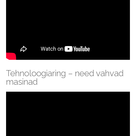
Tehnoloogiaring – need vahvad
masinad