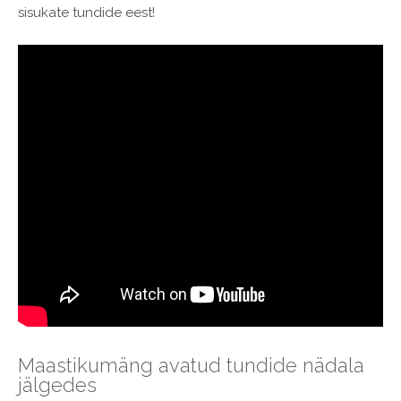
sisukate tundide eest!
Maastikumäng avatud tundide nädala
jälgedes