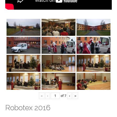
«
‹
of
7
›
»
Robotex 2016