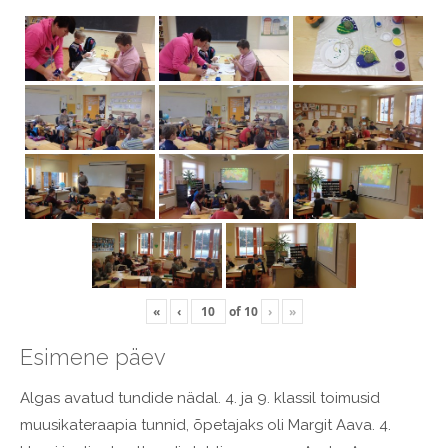
«
‹
of
10
›
»
Esimene päev
Algas avatud tundide nädal. 4. ja 9. klassil toimusid
muusikateraapia tunnid, õpetajaks oli Margit Aava. 4.