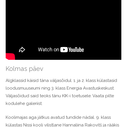
Kolmas päev
Algklassid käisid täna väljasõidul. 1. ja 2. klass külastasid
loodusmuuseumi ning 3. klass Energia Avastuskeskust.
Väljasõidud said teoks tänu KIK-i toetusele. Vaata pilte
kodulehe galeriist.
Koolimajas aga jätkus avatud tundide nädal. 9. klass
külastas Nissi kooli vilistlane Hannaliina Rakovitš ja rääkis