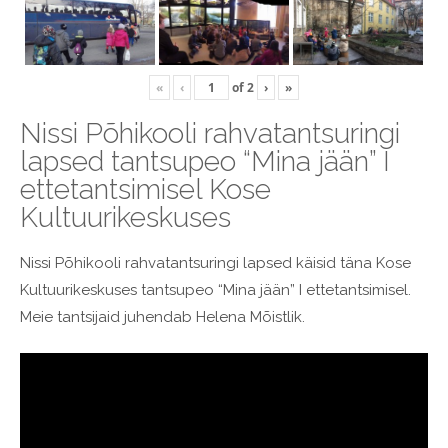
«
‹
of
2
›
»
Nissi Põhikooli rahvatantsuringi
lapsed tantsupeo “Mina jään” I
ettetantsimisel Kose
Kultuurikeskuses
Nissi Põhikooli rahvatantsuringi lapsed käisid täna Kose
Kultuurikeskuses tantsupeo “Mina jään” I ettetantsimisel.
Meie tantsijaid juhendab Helena Mõistlik.