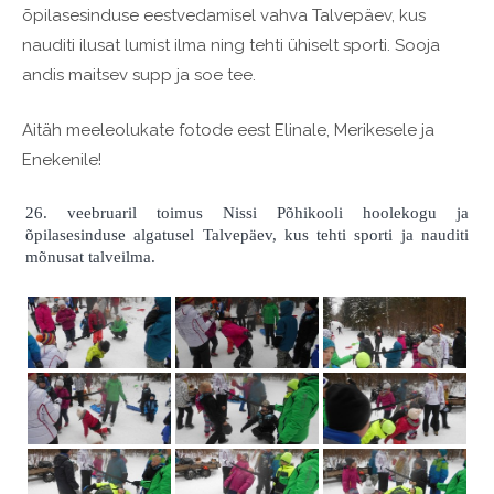
õpilasesinduse eestvedamisel vahva Talvepäev, kus
nauditi ilusat lumist ilma ning tehti ühiselt sporti. Sooja
andis maitsev supp ja soe tee.
Aitäh meeleolukate fotode eest Elinale, Merikesele ja
Enekenile!
26. veebruaril toimus Nissi Põhikooli hoolekogu ja
õpilasesinduse algatusel Talvepäev, kus tehti sporti ja nauditi
mõnusat talveilma.