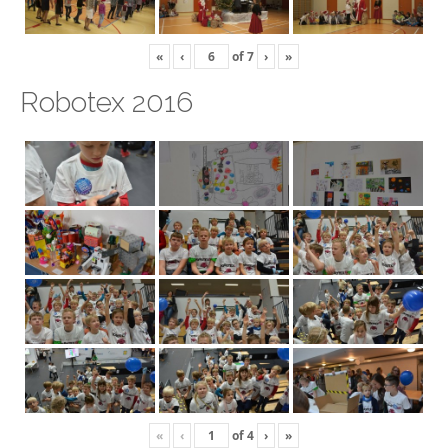
«
‹
of
7
›
»
Robotex 2016
«
‹
of
4
›
»