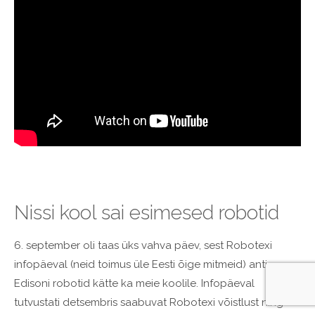
Nissi kool sai esimesed robotid
6. september oli taas üks vahva päev, sest Robotexi
infopäeval (neid toimus üle Eesti õige mitmeid) anti
Edisoni robotid kätte ka meie koolile. Infopäeval
tutvustati detsembris saabuvat Robotexi võistlust ning