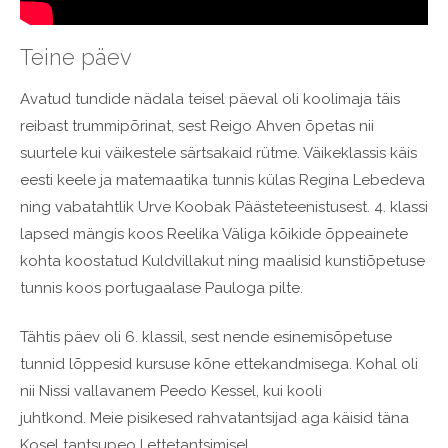
Teine päev
Avatud tundide nädala teisel päeval oli koolimaja täis
reibast trummipõrinat, sest Reigo Ahven õpetas nii
suurtele kui väikestele särtsakaid rütme. Väikeklassis käis
eesti keele ja matemaatika tunnis külas Regina Lebedeva
ning vabatahtlik Urve Koobak Päästeteenistusest. 4. klassi
lapsed mängis koos Reelika Väliga kõikide õppeainete
kohta koostatud Kuldvillakut ning maalisid kunstiõpetuse
tunnis koos portugaalase Pauloga pilte.
Tähtis päev oli 6. klassil, sest nende esinemisõpetuse
tunnid lõppesid kursuse kõne ettekandmisega. Kohal oli
nii Nissi vallavanem Peedo Kessel, kui kooli
juhtkond. Meie pisikesed rahvatantsijad aga käisid täna
Kosel tantsupeo I ettetantsimisel.