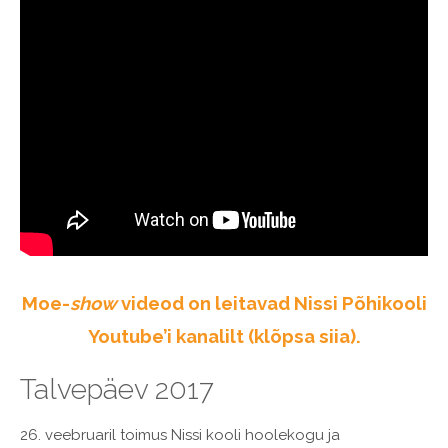
Moe-
show
videod on leitavad Nissi Põhikooli
Youtube’i kanalilt (klõpsa siia).
Talvepäev 2017
26. veebruaril toimus Nissi kooli hoolekogu ja