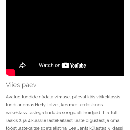
Viies päev
Avatud tundide nädala viimasel päeval käis väikeklassis
tundi andmas Herly Talvet, kes meisterdas koos
väikeklassi lastega lindude söögipalli hoidjaid. Tiia Tõll
rääkis 2. ja 4.klassile lastekaitsest, laste õigustest ja oma
tööst lastekaitse spetsialistina. Lea Jants külastas 5. klassi