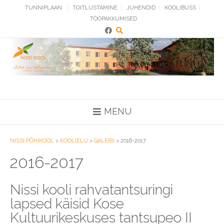
Skip
TUNNIPLAAN
TOITLUSTAMINE
JUHENDID
KOOLIBUSS
to
TÖÖPAKKUMISED
content
MENU
NISSI PÕHIKOOL
>
KOOLIELU
>
GALERII
>
2016-2017
2016-2017
Nissi kooli rahvatantsuringi
lapsed käisid Kose
Kultuurikeskuses tantsupeo II