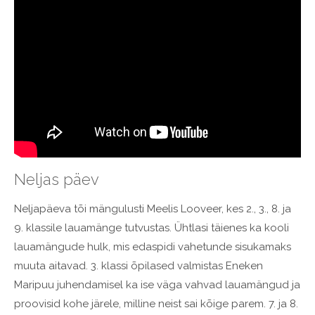
Neljas päev
Neljapäeva tõi mängulusti Meelis Looveer, kes 2., 3., 8. ja
9. klassile lauamänge tutvustas. Ühtlasi täienes ka kooli
lauamängude hulk, mis edaspidi vahetunde sisukamaks
muuta aitavad. 3. klassi õpilased valmistas Eneken
Maripuu juhendamisel ka ise väga vahvad lauamängud ja
proovisid kohe järele, milline neist sai kõige parem. 7. ja 8.