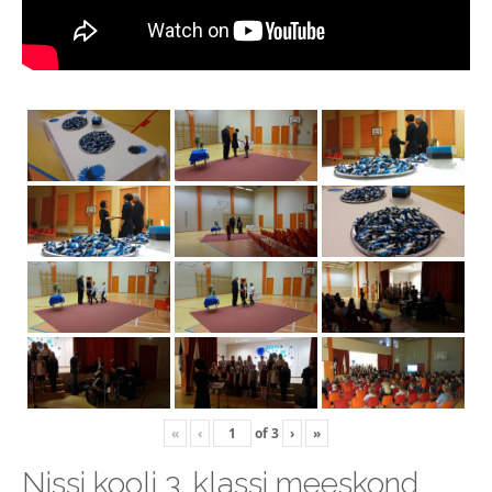
«
‹
of
3
›
»
Nissi kooli 3. klassi meeskond