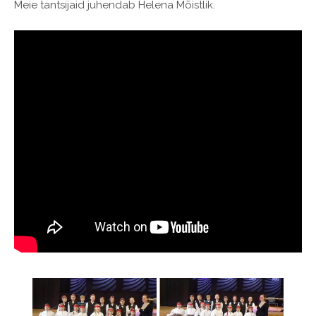
Meie tantsijaid juhendab Helena Mõistlik.