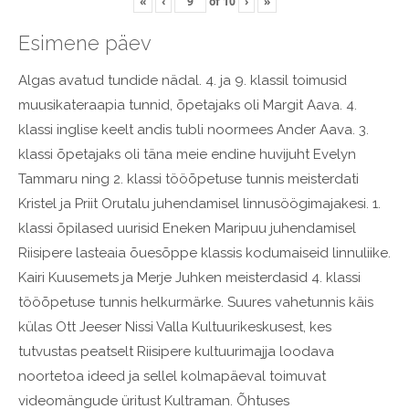
«
‹
of
10
›
»
Esimene päev
Algas avatud tundide nädal. 4. ja 9. klassil toimusid
muusikateraapia tunnid, õpetajaks oli Margit Aava. 4.
klassi inglise keelt andis tubli noormees Ander Aava. 3.
klassi õpetajaks oli täna meie endine huvijuht Evelyn
Tammaru ning 2. klassi tööõpetuse tunnis meisterdati
Kristel ja Priit Orutalu juhendamisel linnusöögimajakesi. 1.
klassi õpilased uurisid Eneken Maripuu juhendamisel
Riisipere lasteaia õuesõppe klassis kodumaiseid linnuliike.
Kairi Kuusemets ja Merje Juhken meisterdasid 4. klassi
tööõpetuse tunnis helkurmärke. Suures vahetunnis käis
külas Ott Jeeser Nissi Valla Kultuurikeskusest, kes
tutvustas peatselt Riisipere kultuurimajja loodava
noortetoa ideed ja sellel kolmapäeval toimuvat
videomängude üritust Kultraman. Õhtuses