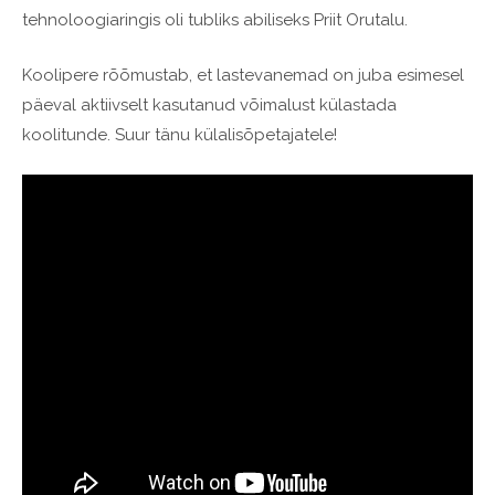
tehnoloogiaringis oli tubliks abiliseks Priit Orutalu.
Koolipere rõõmustab, et lastevanemad on juba esimesel
päeval aktiivselt kasutanud võimalust külastada
koolitunde. Suur tänu külalisõpetajatele!