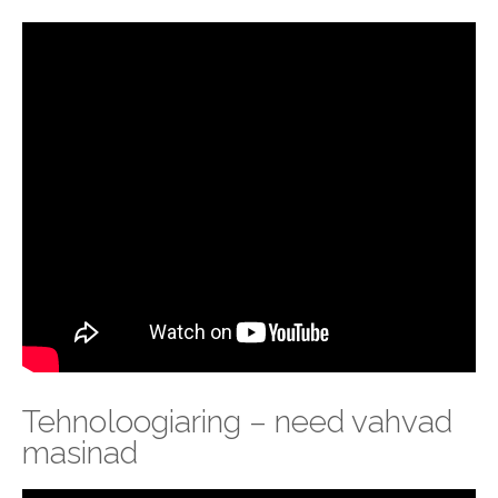
Tehnoloogiaring – need vahvad
masinad