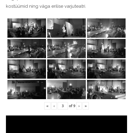
kostüümid ning väga erilise varjuteatri.
«
‹
of
9
›
»