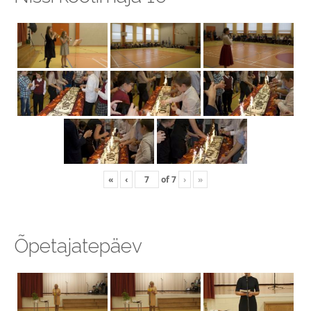
«
‹
of
7
›
»
Õpetajatepäev