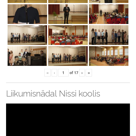
«
‹
of
17
›
»
Liikumisnädal Nissi koolis