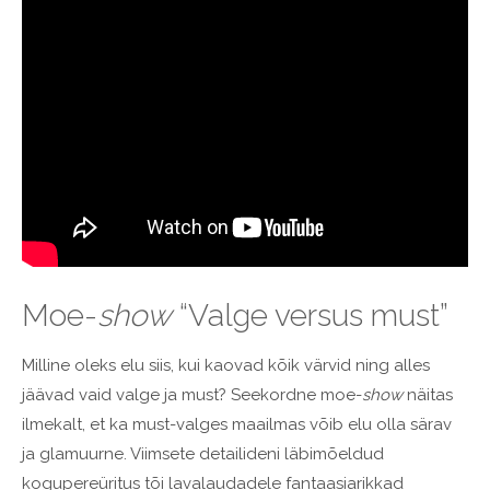
Moe-
show
“Valge versus must”
Milline oleks elu siis, kui kaovad kõik värvid ning alles
jäävad vaid valge ja must? Seekordne moe-
show
näitas
ilmekalt, et ka must-valges maailmas võib elu olla särav
ja glamuurne. Viimsete detailideni läbimõeldud
kogupereüritus tõi lavalaudadele fantaasiarikkad