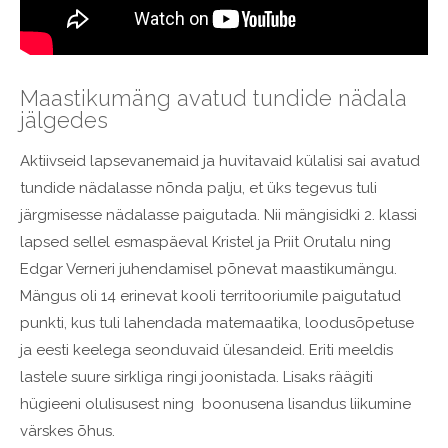
Maastikumäng avatud tundide nädala
jälgedes
Aktiivseid lapsevanemaid ja huvitavaid külalisi sai avatud
tundide nädalasse nõnda palju, et üks tegevus tuli
järgmisesse nädalasse paigutada. Nii mängisidki 2. klassi
lapsed sellel esmaspäeval Kristel ja Priit Orutalu ning
Edgar Verneri juhendamisel põnevat maastikumängu.
Mängus oli 14 erinevat kooli territooriumile paigutatud
punkti, kus tuli lahendada
matemaatika, loodusõpetuse
ja eesti keelega seonduvaid ülesandeid. Eriti meeldis
lastele suure sirkliga ringi joonistada. Lisaks räägiti
hügieeni olulisusest ning boonusena lisandus liikumine
värskes õhus.