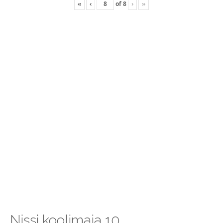
«
‹
of
8
›
»
Nissi koolimaja 10