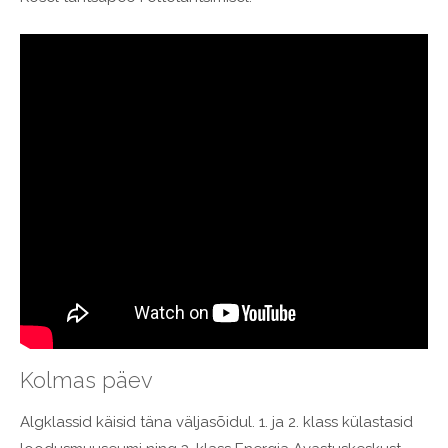
Kolmas päev
Algklassid käisid täna väljasõidul. 1. ja 2. klass külastasid