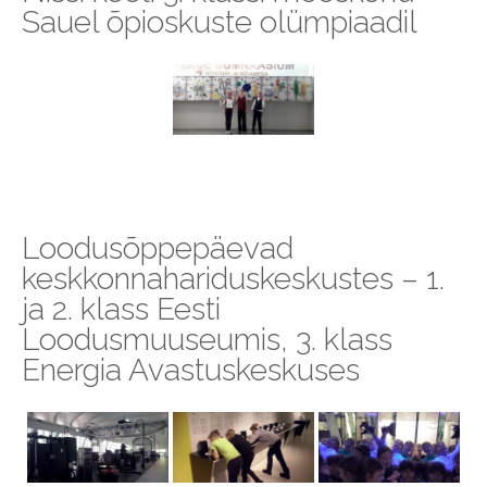
Sauel õpioskuste olümpiaadil
Loodusõppepäevad
keskkonnahariduskeskustes – 1.
ja 2. klass Eesti
Loodusmuuseumis, 3. klass
Energia Avastuskeskuses