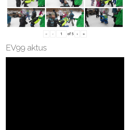
«
‹
of
5
›
»
EV99 aktus