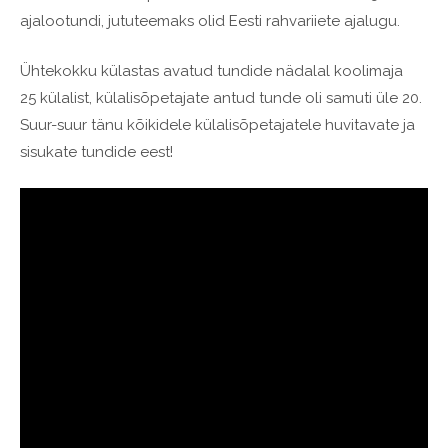
ajalootundi, jututeemaks olid Eesti rahvariiete ajalugu.
Ühtekokku külastas avatud tundide nädalal koolimaja
25 külalist, külalisõpetajate antud tunde oli samuti üle 20.
Suur-suur tänu kõikidele külalisõpetajatele huvitavate ja
sisukate tundide eest!