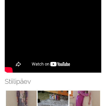
Stiilipäev