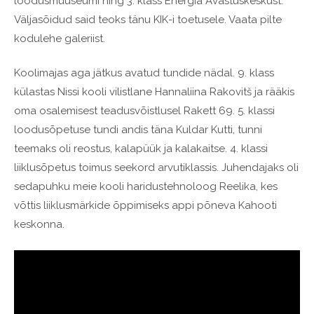
loodusmuuseumi ning 3. klass Energia Avastuskeskust.
Väljasõidud said teoks tänu KIK-i toetusele. Vaata pilte
kodulehe galeriist.
Koolimajas aga jätkus avatud tundide nädal. 9. klass
külastas Nissi kooli vilistlane Hannaliina Rakovitš ja rääkis
oma osalemisest teadusvõistlusel Rakett 69. 5. klassi
loodusõpetuse tundi andis täna Kuldar Kutti, tunni
teemaks oli reostus, kalapüük ja kalakaitse. 4. klassi
liiklusõpetus toimus seekord arvutiklassis. Juhendajaks oli
sedapuhku meie kooli haridustehnoloog Reelika, kes
võttis liiklusmärkide õppimiseks appi põneva Kahooti
keskonna.