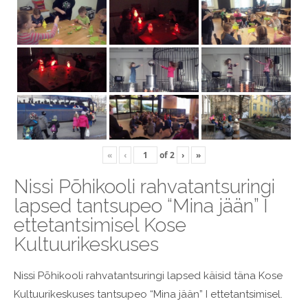
«
‹
of
2
›
»
Nissi Põhikooli rahvatantsuringi
lapsed tantsupeo “Mina jään” I
ettetantsimisel Kose
Kultuurikeskuses
Nissi Põhikooli rahvatantsuringi lapsed käisid täna Kose
Kultuurikeskuses tantsupeo “Mina jään” I ettetantsimisel.