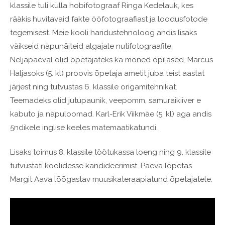
klassile tuli külla hobifotograaf Ringa Kedelauk, kes
rääkis huvitavaid fakte ööfotograafiast ja loodusfotode
tegemisest. Meie kooli haridustehnoloog andis lisaks
väikseid näpunäiteid algajale nutifotograafile.
Neljapäeval olid õpetajateks ka mõned õpilased. Marcus
Haljasoks (5. kl) proovis õpetaja ametit juba teist aastat
järjest ning tutvustas 6. klassile origamitehnikat.
Teemadeks olid jutupaunik, veepomm, samuraikiiver e
kabuto ja näpuloomad. Karl-Erik Viikmäe (5. kl) aga andis
5ndikele inglise keeles matemaatikatundi.
Lisaks toimus 8. klassile töötukassa loeng ning 9. klassile
tutvustati koolidesse kandideerimist. Päeva lõpetas
Margit Aava lõõgastav muusikateraapiatund õpetajatele.