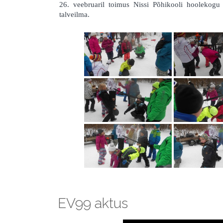
26. veebruaril toimus Nissi Põhikooli hoolekogu j
talveilma.
EV99 aktus