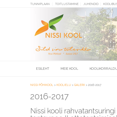
Skip
TUNNIPLAAN
TOITLUSTAMINE
JUHENDID
KOOLIBU
to
content
ESILEHT
MEIE KOOL
KOOLIKORRALD
NISSI PÕHIKOOL
>
KOOLIELU
>
GALERII
>
2016-2017
2016-2017
Nissi kooli rahvatantsuring