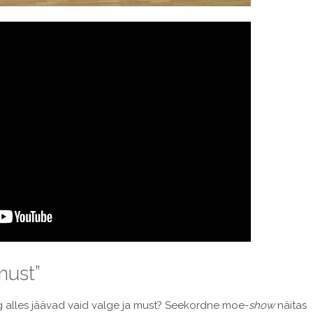
must”
ning alles jäävad vaid valge ja must? Seekordne moe-
show
näitas