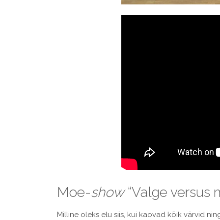
Moe-
show
“Valge versus 
Milline oleks elu siis, kui kaovad kõik värvid 