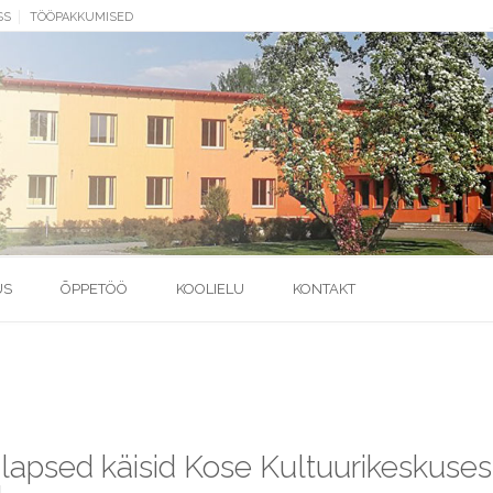
SS
TÖÖPAKKUMISED
US
ÕPPETÖÖ
KOOLIELU
KONTAKT
i lapsed käisid Kose Kultuurikeskuses