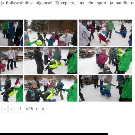
a õpilasesinduse algatusel Talvepäev, kus tehti sporti ja nauditi m
«
‹
of
5
›
»