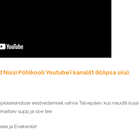
Nissi Põhikooli Youtube’i kanalilt (klõpsa siia).
õpilasesinduse eestvedamisel vahva Talvepäev, kus nauditi ilusa
s maitsev supp ja soe tee.
ele ja Enekenile!