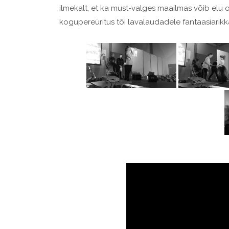
ilmekalt, et ka must-valges maailmas võib elu 
kogupereüritus tõi lavalaudadele fantaasiarikka