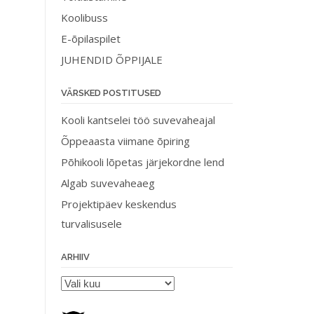
Koolibuss
E-õpilaspilet
JUHENDID ÕPPIJALE
VÄRSKED POSTITUSED
Kooli kantselei töö suvevaheajal
Õppeaasta viimane õpiring
Põhikooli lõpetas järjekordne lend
Algab suvevaheaeg
Projektipäev keskendus
turvalisusele
ARHIIV
Arhiiv