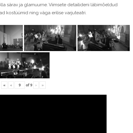
olla särav ja glamuurne. Viimsete detailideni läbimõeldud
d kostüümid ning väga erilise varjuteatri.
«
‹
of
9
›
»