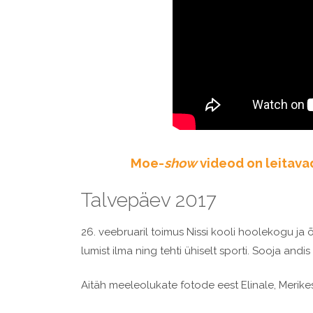
Moe-
show
videod on leitavad 
Talvepäev 2017
26. veebruaril toimus Nissi kooli hoolekogu ja 
lumist ilma ning tehti ühiselt sporti. Sooja andi
Aitäh meeleolukate fotode eest Elinale, Merikes