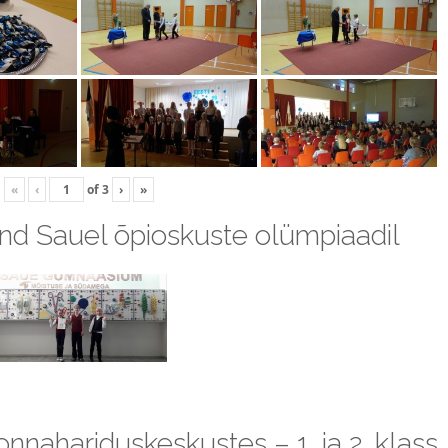
«
‹
of
3
›
»
kond Sauel õpioskuste olümpiaadil
ahariduskeskustes – 1. ja 2. klass