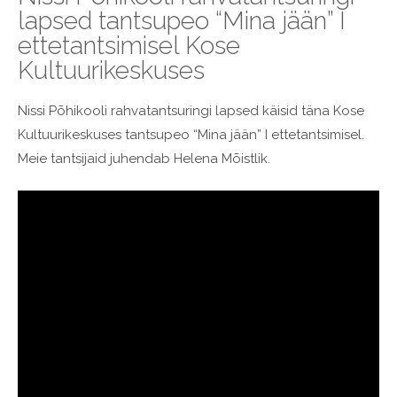
lapsed tantsupeo “Mina jään” I
ettetantsimisel Kose
Kultuurikeskuses
Nissi Põhikooli rahvatantsuringi lapsed käisid täna Kose
Kultuurikeskuses tantsupeo “Mina jään” I ettetantsimisel.
Meie tantsijaid juhendab Helena Mõistlik.