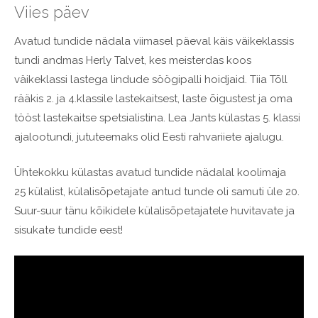
Viies päev
Avatud tundide nädala viimasel päeval käis väikeklassis
tundi andmas Herly Talvet, kes meisterdas koos
väikeklassi lastega lindude söögipalli hoidjaid. Tiia Tõll
rääkis 2. ja 4.klassile lastekaitsest, laste õigustest ja oma
tööst lastekaitse spetsialistina. Lea Jants külastas 5. klassi
ajalootundi, jututeemaks olid Eesti rahvariiete ajalugu.
Ühtekokku külastas avatud tundide nädalal koolimaja
25 külalist, külalisõpetajate antud tunde oli samuti üle 20.
Suur-suur tänu kõikidele külalisõpetajatele huvitavate ja
sisukate tundide eest!