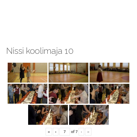
Nissi koolimaja 10
«
‹
of
7
›
»