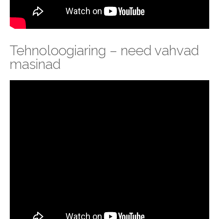
Tehnoloogiaring – need vahvad
masinad