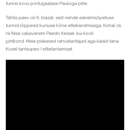
tunnis koos portugaalase Pauloga pilte.
Tähtis päev oli 6. klassil, sest nende esinemisõpetuse
tunnid lõppesid kursuse kõne ettekandmisega. Kohal oli
nii Nissi vallavanem Peedo Kessel, kui kooli
juhtkond. Meie pisikesed rahvatantsijad aga käisid täna
Kosel tantsupeo I ettetantsimisel.