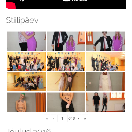
Stiilipäev
«
‹
of
3
›
»
Jõulud 2016