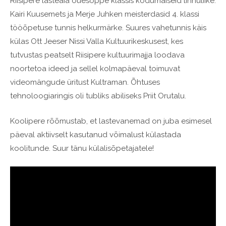
Riisipere lasteaia õuesõppe klassis kodumaiseid linnuliike.
Kairi Kuusemets ja Merje Juhken meisterdasid 4. klassi
tööõpetuse tunnis helkurmärke. Suures vahetunnis käis
külas Ott Jeeser Nissi Valla Kultuurikeskusest, kes
tutvustas peatselt Riisipere kultuurimajja loodava
noortetoa ideed ja sellel kolmapäeval toimuvat
videomängude üritust Kultraman. Õhtuses
tehnoloogiaringis oli tubliks abiliseks Priit Orutalu.
Koolipere rõõmustab, et lastevanemad on juba esimesel
päeval aktiivselt kasutanud võimalust külastada
koolitunde. Suur tänu külalisõpetajatele!