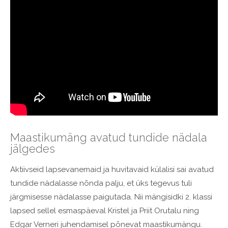
Maastikumäng avatud tundide nädala
jälgedes
Aktiivseid lapsevanemaid ja huvitavaid külalisi sai avatud
tundide nädalasse nõnda palju, et üks tegevus tuli
järgmisesse nädalasse paigutada. Nii mängisidki 2. klassi
lapsed sellel esmaspäeval Kristel ja Priit Orutalu ning
Edgar Verneri juhendamisel põnevat maastikumängu.