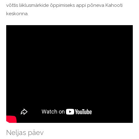
võttis liiklusmärkide õppimiseks appi põneva Kahooti
keskonna.
Neljas päev