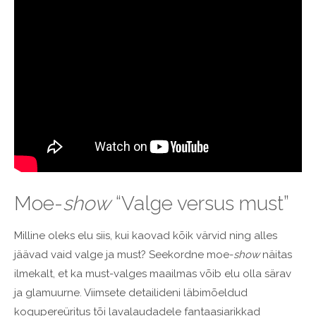
Moe-
show
“Valge versus must”
Milline oleks elu siis, kui kaovad kõik värvid ning alles
jäävad vaid valge ja must? Seekordne moe-
show
näitas
ilmekalt, et ka must-valges maailmas võib elu olla särav
ja glamuurne. Viimsete detailideni läbimõeldud
kogupereüritus tõi lavalaudadele fantaasiarikkad