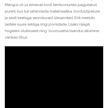
Mängus oli 14 erinevat kooli territooriumile paigutatud
punkti, kus tuli lahendada
matemaatika, loodusõpetuse
ja eesti keelega seonduvaid ülesandeid. Eriti meeldis
lastele suure sirkliga ringi joonistada. Lisaks räägiti
hügieeni olulisusest ning boonusena lisandus liikumine
värskes õhus.