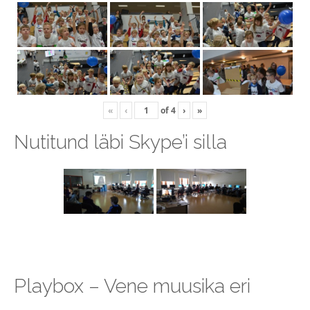
«
‹
of
4
›
»
Nutitund läbi Skype’i silla
Playbox – Vene muusika eri