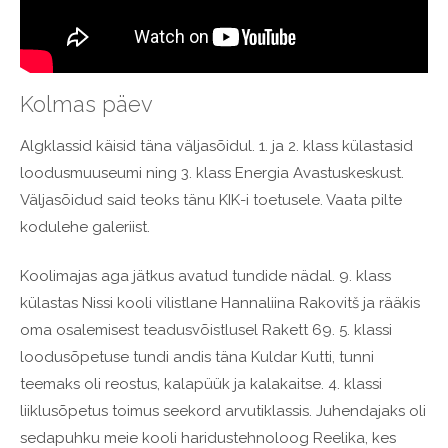
Kolmas päev
Algklassid käisid täna väljasõidul. 1. ja 2. klass külastasid
loodusmuuseumi ning 3. klass Energia Avastuskeskust.
Väljasõidud said teoks tänu KIK-i toetusele. Vaata pilte
kodulehe galeriist.
Koolimajas aga jätkus avatud tundide nädal. 9. klass
külastas Nissi kooli vilistlane Hannaliina Rakovitš ja rääkis
oma osalemisest teadusvõistlusel Rakett 69. 5. klassi
loodusõpetuse tundi andis täna Kuldar Kutti, tunni
teemaks oli reostus, kalapüük ja kalakaitse. 4. klassi
liiklusõpetus toimus seekord arvutiklassis. Juhendajaks oli
sedapuhku meie kooli haridustehnoloog Reelika, kes