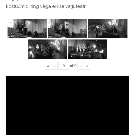
kostüümid ning väga erilise varjuteatri.
«
‹
of
9
›
»