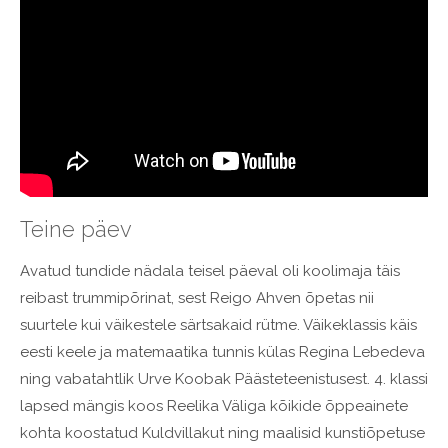
Teine päev
Avatud tundide nädala teisel päeval oli koolimaja täis
reibast trummipõrinat, sest Reigo Ahven õpetas nii
suurtele kui väikestele särtsakaid rütme. Väikeklassis käis
eesti keele ja matemaatika tunnis külas Regina Lebedeva
ning vabatahtlik Urve Koobak Päästeteenistusest. 4. klassi
lapsed mängis koos Reelika Väliga kõikide õppeainete
kohta koostatud Kuldvillakut ning maalisid kunstiõpetuse