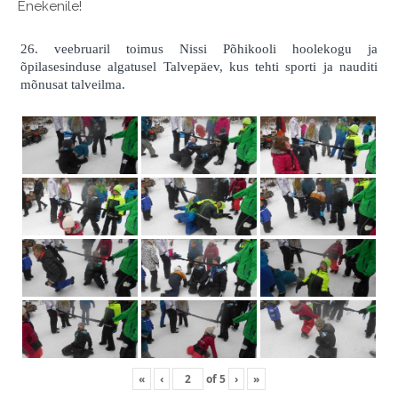
Enekenile!
26. veebruaril toimus Nissi Põhikooli hoolekogu ja
õpilasesinduse algatusel Talvepäev, kus tehti sporti ja nauditi
mõnusat talveilma.
«
‹
of
5
›
»