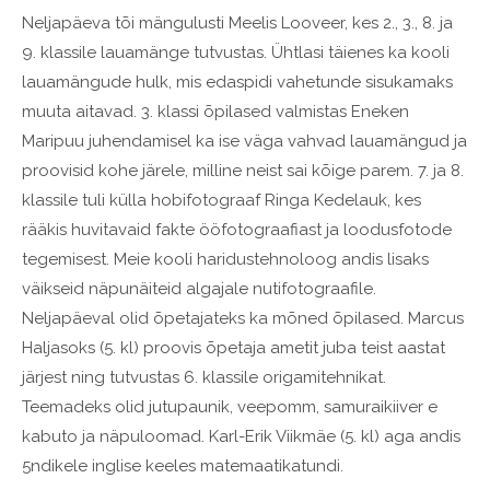
Neljapäeva tõi mängulusti Meelis Looveer, kes 2., 3., 8. ja
9. klassile lauamänge tutvustas. Ühtlasi täienes ka kooli
lauamängude hulk, mis edaspidi vahetunde sisukamaks
muuta aitavad. 3. klassi õpilased valmistas Eneken
Maripuu juhendamisel ka ise väga vahvad lauamängud ja
proovisid kohe järele, milline neist sai kõige parem. 7. ja 8.
klassile tuli külla hobifotograaf Ringa Kedelauk, kes
rääkis huvitavaid fakte ööfotograafiast ja loodusfotode
tegemisest. Meie kooli haridustehnoloog andis lisaks
väikseid näpunäiteid algajale nutifotograafile.
Neljapäeval olid õpetajateks ka mõned õpilased. Marcus
Haljasoks (5. kl) proovis õpetaja ametit juba teist aastat
järjest ning tutvustas 6. klassile origamitehnikat.
Teemadeks olid jutupaunik, veepomm, samuraikiiver e
kabuto ja näpuloomad. Karl-Erik Viikmäe (5. kl) aga andis
5ndikele inglise keeles matemaatikatundi.