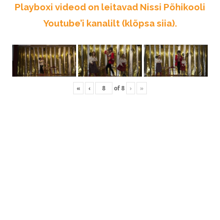
Playboxi videod on leitavad Nissi Põhikooli
Youtube’i kanalilt (klõpsa siia).
«
‹
of
8
›
»