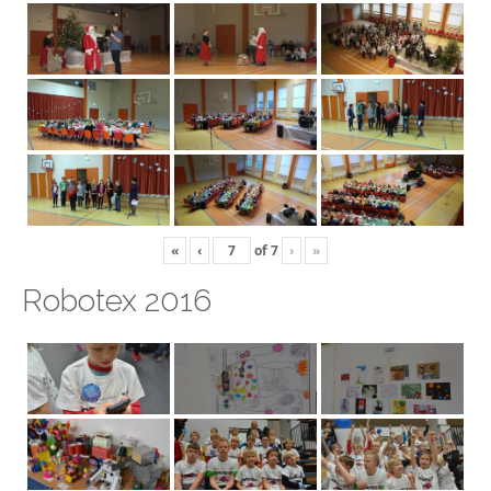
«
‹
of
7
›
»
Robotex 2016