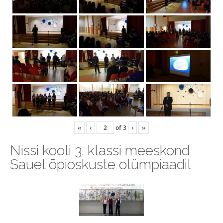
«
‹
of
3
›
»
Nissi kooli 3. klassi meeskond
Sauel õpioskuste olümpiaadil