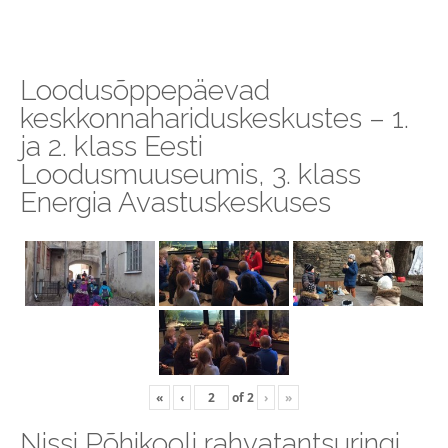
Loodusõppepäevad
keskkonnahariduskeskustes – 1.
ja 2. klass Eesti
Loodusmuuseumis, 3. klass
Energia Avastuskeskuses
«
‹
of
2
›
»
Nissi Põhikooli rahvatantsuringi