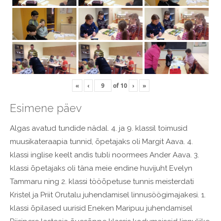
«
‹
of
10
›
»
Esimene päev
Algas avatud tundide nädal. 4. ja 9. klassil toimusid
muusikateraapia tunnid, õpetajaks oli Margit Aava. 4.
klassi inglise keelt andis tubli noormees Ander Aava. 3.
klassi õpetajaks oli täna meie endine huvijuht Evelyn
Tammaru ning 2. klassi tööõpetuse tunnis meisterdati
Kristel ja Priit Orutalu juhendamisel linnusöögimajakesi. 1.
klassi õpilased uurisid Eneken Maripuu juhendamisel