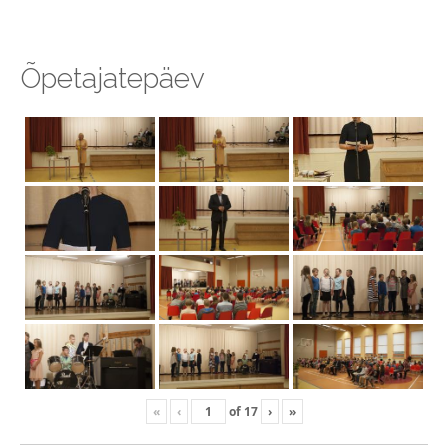
Õpetajatepäev
«
‹
of
17
›
»