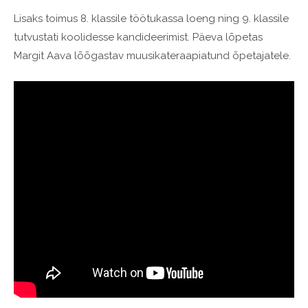
Lisaks toimus 8. klassile töötukassa loeng ning 9. klassile
tutvustati koolidesse kandideerimist. Päeva lõpetas
Margit Aava lõõgastav muusikateraapiatund õpetajatele.