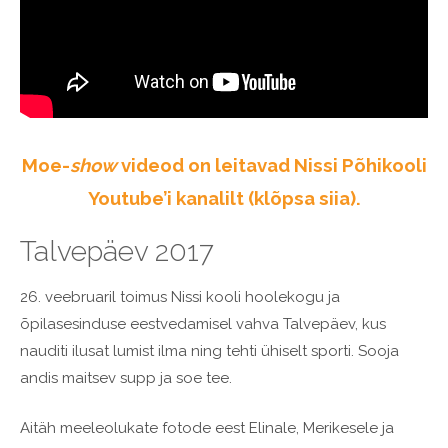
Moe-
show
videod on leitavad Nissi Põhikooli
Youtube’i kanalilt (klõpsa siia).
Talvepäev 2017
26. veebruaril toimus Nissi kooli hoolekogu ja
õpilasesinduse eestvedamisel vahva Talvepäev, kus
nauditi ilusat lumist ilma ning tehti ühiselt sporti. Sooja
andis maitsev supp ja soe tee.
Aitäh meeleolukate fotode eest Elinale, Merikesele ja