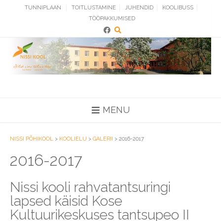
Skip
TUNNIPLAAN
TOITLUSTAMINE
JUHENDID
KOOLIBUSS
to
TÖÖPAKKUMISED
content
MENU
NISSI PÕHIKOOL
>
KOOLIELU
>
GALERII
>
2016-2017
2016-2017
Nissi kooli rahvatantsuringi
lapsed käisid Kose
Kultuurikeskuses tantsupeo II