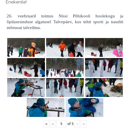
Enekenile!
26. veebruaril toimus Nissi Põhikooli hoolekogu ja
õpilasesinduse algatusel Talvepäev, kus tehti sporti ja nauditi
mõnusat talveilma.
«
‹
of
5
›
»