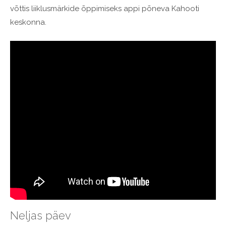
võttis liiklusmärkide õppimiseks appi põneva Kahooti
keskonna.
Neljas päev