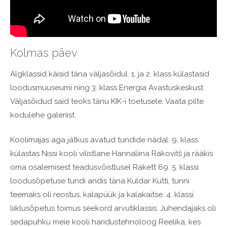
Kolmas päev
Algklassid käisid täna väljasõidul. 1. ja 2. klass külastasid
loodusmuuseumi ning 3. klass Energia Avastuskeskust.
Väljasõidud said teoks tänu KIK-i toetusele. Vaata pilte
kodulehe galeriist.
Koolimajas aga jätkus avatud tundide nädal. 9. klass
külastas Nissi kooli vilistlane Hannaliina Rakovitš ja rääkis
oma osalemisest teadusvõistlusel Rakett 69. 5. klassi
loodusõpetuse tundi andis täna Kuldar Kutti, tunni
teemaks oli reostus, kalapüük ja kalakaitse. 4. klassi
liiklusõpetus toimus seekord arvutiklassis. Juhendajaks oli
sedapuhku meie kooli haridustehnoloog Reelika, kes