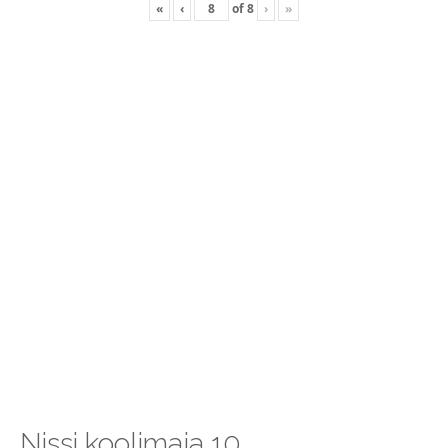
«
‹
of
8
›
»
Nissi koolimaja 10