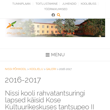
Skip
TUNNIPLAAN
TOITLUSTAMINE
JUHENDID
KOOLIBUSS
to
TÖÖPAKKUMISED
content
MENU
NISSI PÕHIKOOL
>
KOOLIELU
>
GALERII
>
2016-2017
2016-2017
Nissi kooli rahvatantsuringi
lapsed käisid Kose
Kultuurikeskuses tantsupeo II