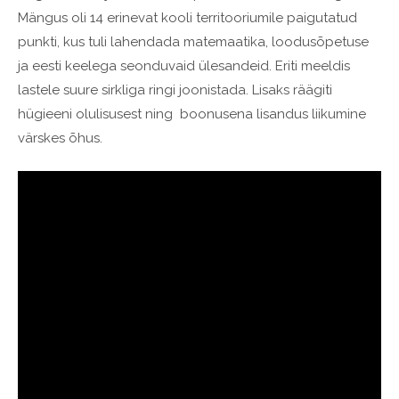
Mängus oli 14 erinevat kooli territooriumile paigutatud
punkti, kus tuli lahendada
matemaatika, loodusõpetuse
ja eesti keelega seonduvaid ülesandeid. Eriti meeldis
lastele suure sirkliga ringi joonistada. Lisaks räägiti
hügieeni olulisusest ning boonusena lisandus liikumine
värskes õhus.