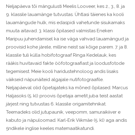
Neljapäeva tõi mängulusti Meelis Looveer, kes 2., 3., 8. ja
9. klassile lauamänge tutvustas. Ühtlasi täienes ka kooli
lauamängude hulk, mis edaspidi vahetunde sisukamaks
muuta aitavad. 3. klassi õpilased valmistas Eneken
Maripuu juhendamisel ka ise väga vahvad lauamängud ja
proovisid kohe järele, milline neist sai kõige parem. 7. ja 8.
klassile tuli külla hobifotograaf Ringa Kedelauk, kes
rääkis huvitavaid fakte ööfotograafiast ja loodusfotode
tegemisest. Meie kooli haridustehnoloog andis lisaks
väikseid näpunäiteid algajale nutifotograafile.
Neljapäeval olid õpetajateks ka mõned õpilased. Marcus
Haljasoks (5. kl) proovis õpetaja ametit juba teist aastat
järjest ning tutvustas 6. klassile origamitehnikat.
Teemadeks olid jutupaunik, veepomm, samuraikiiver e
kabuto ja näpuloomad. Karl-Erik Viikmäe (5. kl) aga andis
5ndikele inglise keeles matemaatikatundi.