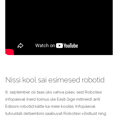
Nissi kool sai esimesed robotid
6. september oli taas üks vahva päev, sest Robotexi
infopäeval (neid toimus üle Eesti õige mitmeid) anti
Edisoni robotid kätte ka meie koolile. Infopäeval
tutvustati detsembris saabuvat Robotexi võistlust ning