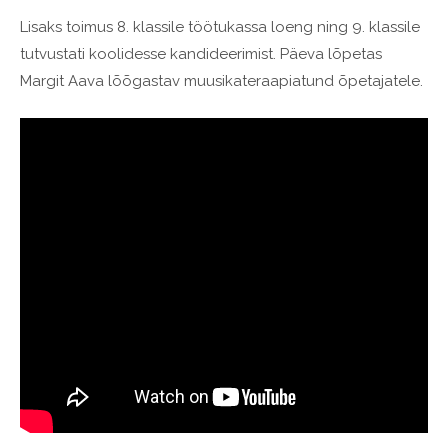
Lisaks toimus 8. klassile töötukassa loeng ning 9. klassile
tutvustati koolidesse kandideerimist. Päeva lõpetas
Margit Aava lõõgastav muusikateraapiatund õpetajatele.