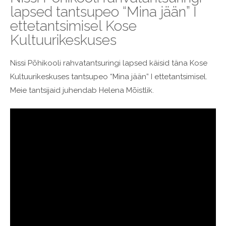
lapsed tantsupeo “Mina jään” I
ettetantsimisel Kose
Kultuurikeskuses
Nissi Põhikooli rahvatantsuringi lapsed käisid täna Kose
Kultuurikeskuses tantsupeo “Mina jään” I ettetantsimisel.
Meie tantsijaid juhendab Helena Mõistlik.