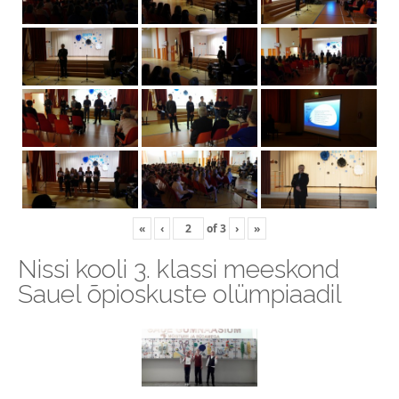
«
‹
of
3
›
»
Nissi kooli 3. klassi meeskond
Sauel õpioskuste olümpiaadil