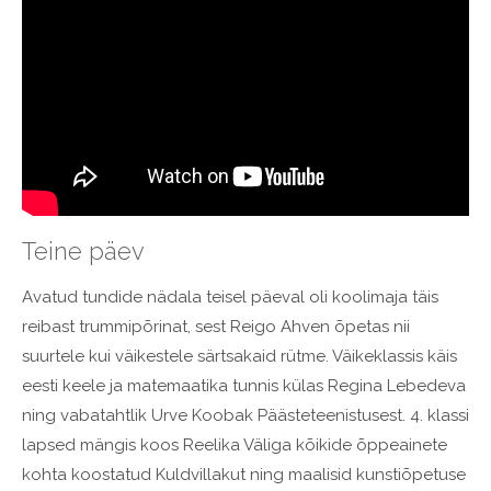
Teine päev
Avatud tundide nädala teisel päeval oli koolimaja täis
reibast trummipõrinat, sest Reigo Ahven õpetas nii
suurtele kui väikestele särtsakaid rütme. Väikeklassis käis
eesti keele ja matemaatika tunnis külas Regina Lebedeva
ning vabatahtlik Urve Koobak Päästeteenistusest. 4. klassi
lapsed mängis koos Reelika Väliga kõikide õppeainete
kohta koostatud Kuldvillakut ning maalisid kunstiõpetuse