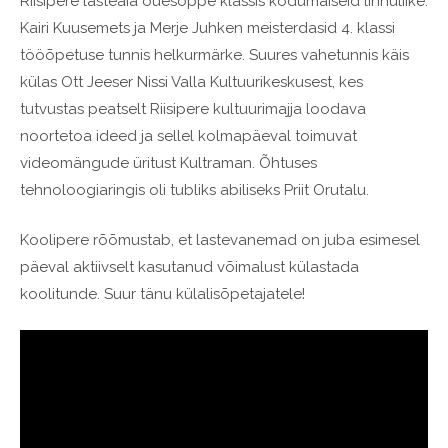
Riisipere lasteaia õuesõppe klassis kodumaiseid linnuliike.
Kairi Kuusemets ja Merje Juhken meisterdasid 4. klassi
tööõpetuse tunnis helkurmärke. Suures vahetunnis käis
külas Ott Jeeser Nissi Valla Kultuurikeskusest, kes
tutvustas peatselt Riisipere kultuurimajja loodava
noortetoa ideed ja sellel kolmapäeval toimuvat
videomängude üritust Kultraman. Õhtuses
tehnoloogiaringis oli tubliks abiliseks Priit Orutalu.
Koolipere rõõmustab, et lastevanemad on juba esimesel
päeval aktiivselt kasutanud võimalust külastada
koolitunde. Suur tänu külalisõpetajatele!