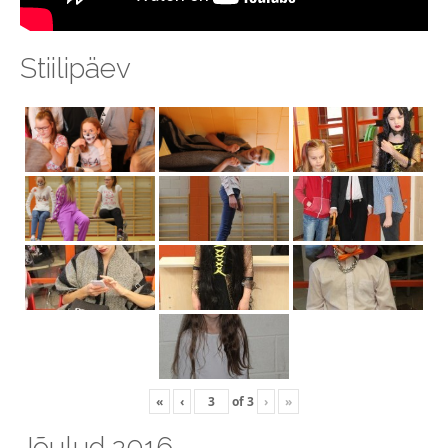
Stiilipäev
«
‹
of
3
›
»
Jõulud 2016