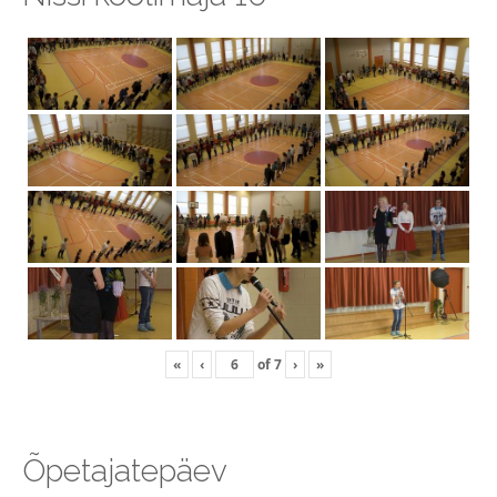
«
‹
of
7
›
»
Õpetajatepäev