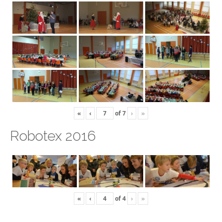
«
‹
of
7
›
»
Robotex 2016
«
‹
of
4
›
»