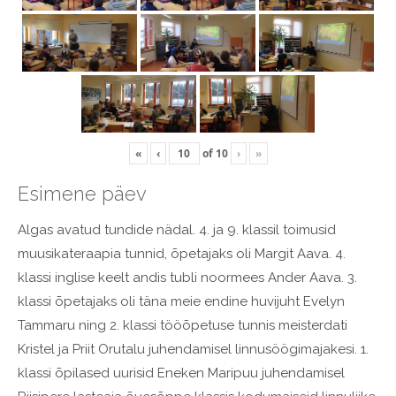
«
‹
of
10
›
»
Esimene päev
Algas avatud tundide nädal. 4. ja 9. klassil toimusid
muusikateraapia tunnid, õpetajaks oli Margit Aava. 4.
klassi inglise keelt andis tubli noormees Ander Aava. 3.
klassi õpetajaks oli täna meie endine huvijuht Evelyn
Tammaru ning 2. klassi tööõpetuse tunnis meisterdati
Kristel ja Priit Orutalu juhendamisel linnusöögimajakesi. 1.
klassi õpilased uurisid Eneken Maripuu juhendamisel