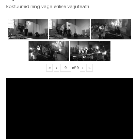
kostüümid ning väga erilise varjuteatri.
«
‹
of
9
›
»