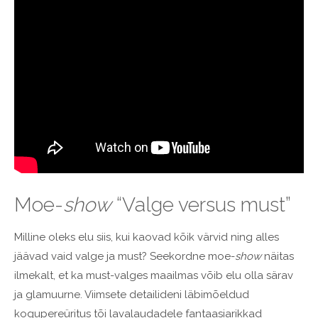
Moe-
show
“Valge versus must”
Milline oleks elu siis, kui kaovad kõik värvid ning alles
jäävad vaid valge ja must? Seekordne moe-
show
näitas
ilmekalt, et ka must-valges maailmas võib elu olla särav
ja glamuurne. Viimsete detailideni läbimõeldud
kogupereüritus tõi lavalaudadele fantaasiarikkad