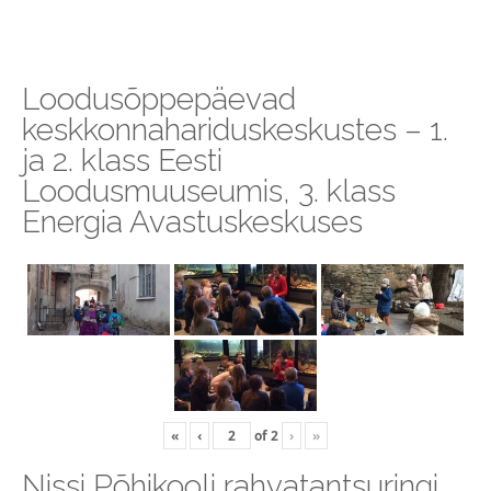
Loodusõppepäevad
keskkonnahariduskeskustes – 1.
ja 2. klass Eesti
Loodusmuuseumis, 3. klass
Energia Avastuskeskuses
«
‹
of
2
›
»
Nissi Põhikooli rahvatantsuringi