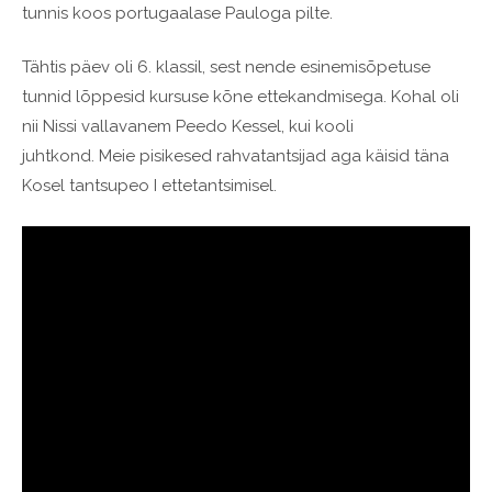
tunnis koos portugaalase Pauloga pilte.
Tähtis päev oli 6. klassil, sest nende esinemisõpetuse
tunnid lõppesid kursuse kõne ettekandmisega. Kohal oli
nii Nissi vallavanem Peedo Kessel, kui kooli
juhtkond. Meie pisikesed rahvatantsijad aga käisid täna
Kosel tantsupeo I ettetantsimisel.