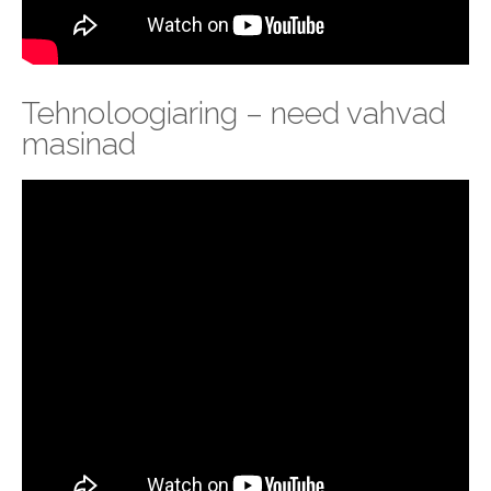
Tehnoloogiaring – need vahvad
masinad