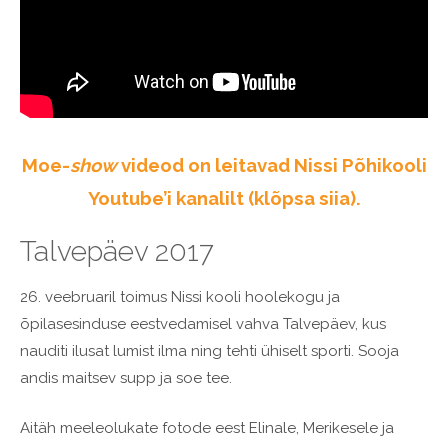
Moe-
show
videod on leitavad Nissi Põhikooli
Youtube’i kanalilt (klõpsa siia).
Talvepäev 2017
26. veebruaril toimus Nissi kooli hoolekogu ja
õpilasesinduse eestvedamisel vahva Talvepäev, kus
nauditi ilusat lumist ilma ning tehti ühiselt sporti. Sooja
andis maitsev supp ja soe tee.
Aitäh meeleolukate fotode eest Elinale, Merikesele ja