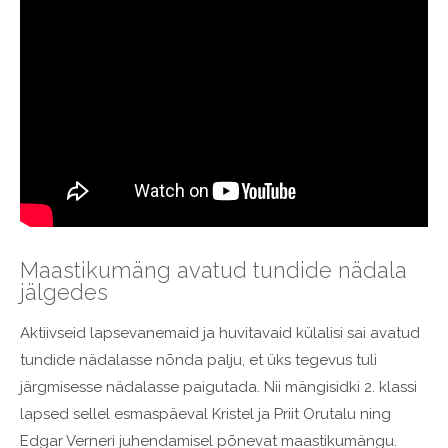
Maastikumäng avatud tundide nädala
jälgedes
Aktiivseid lapsevanemaid ja huvitavaid külalisi sai avatud
tundide nädalasse nõnda palju, et üks tegevus tuli
järgmisesse nädalasse paigutada. Nii mängisidki 2. klassi
lapsed sellel esmaspäeval Kristel ja Priit Orutalu ning
Edgar Verneri juhendamisel põnevat maastikumängu.