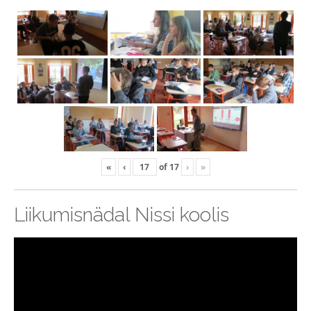
«
‹
of
17
›
»
Liikumisnädal Nissi koolis