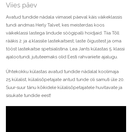
Viies päev
Avatud tundide nädala viimasel päeval käis väikeklassis
tundi andmas Herly Talvet, kes meisterdas koos
väikeklassi lastega lindude söögipalli hoidjaid. Tiia Tõll
rääkis 2. ja 4.klassile lastekaitsest, laste õigustest ja oma
tööst lastekaitse spetsialistina. Lea Jants külastas 5. klassi
ajalootundi, jututeemaks olid Eesti rahvariiete ajalugu.
Ühtekokku külastas avatud tundide nädalal koolimaja
25 külalist, külalisõpetajate antud tunde oli samuti üle 20.
Suur-suur tänu kõikidele külalisõpetajatele huvitavate ja
sisukate tundide eest!