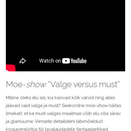
Moe-
show
“Valge versus must”
Milline oleks elu siis, kui kaovad kõik värvid ning alles
jäävad vaid valge ja must? Seekordne moe-
show
näitas
ilmekalt, et ka must-valges maailmas võib elu olla särav
ja glamuurne. Viimsete detailideni läbimõeldud
kogupereüritus tõi lavalaudadele fantaasiarikkad