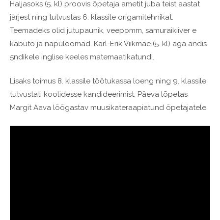
Haljasoks (5. kl) proovis õpetaja ametit juba teist aastat
järjest ning tutvustas 6. klassile origamitehnikat.
Teemadeks olid jutupaunik, veepomm, samuraikiiver e
kabuto ja näpuloomad. Karl-Erik Viikmäe (5. kl) aga andis
5ndikele inglise keeles matemaatikatundi.
Lisaks toimus 8. klassile töötukassa loeng ning 9. klassile
tutvustati koolidesse kandideerimist. Päeva lõpetas
Margit Aava lõõgastav muusikateraapiatund õpetajatele.