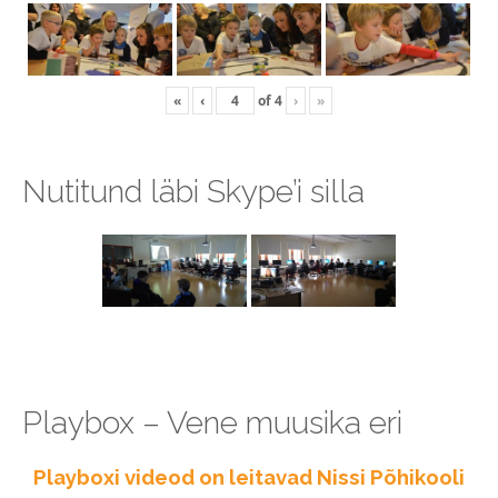
«
‹
of
4
›
»
Nutitund läbi Skype’i silla
Playbox – Vene muusika eri
Playboxi videod on leitavad Nissi Põhikooli