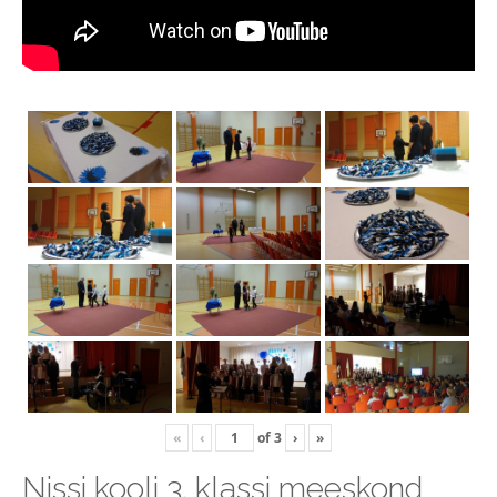
«
‹
of
3
›
»
Nissi kooli 3. klassi meeskond