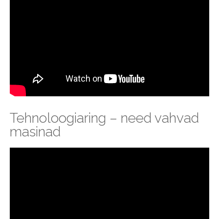
Tehnoloogiaring – need vahvad
masinad