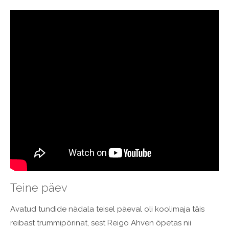
Teine päev
Avatud tundide nädala teisel päeval oli koolimaja täis
reibast trummipõrinat, sest Reigo Ahven õpetas nii