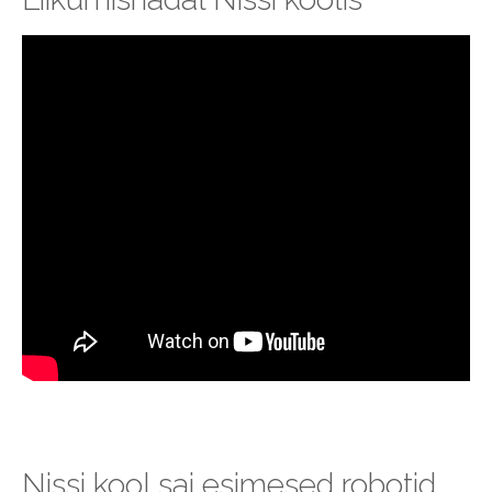
Nissi kool sai esimesed robotid