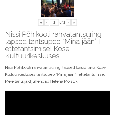
«
‹
of
2
›
»
Nissi Põhikooli rahvatantsuringi
lapsed tantsupeo “Mina jään” I
ettetantsimisel Kose
Kultuurikeskuses
Nissi Põhikooli rahvatantsuringi lapsed käisid täna Kose
Kultuurikeskuses tantsupeo “Mina jään” I ettetantsimisel.
Meie tantsijaid juhendab Helena Mõistlik.