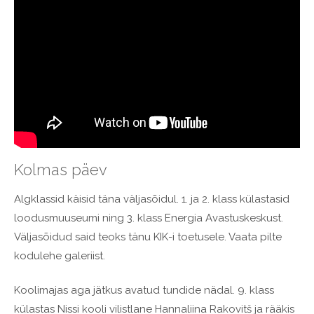
Kolmas päev
Algklassid käisid täna väljasõidul. 1. ja 2. klass külastasid
loodusmuuseumi ning 3. klass Energia Avastuskeskust.
Väljasõidud said teoks tänu KIK-i toetusele. Vaata pilte
kodulehe galeriist.
Koolimajas aga jätkus avatud tundide nädal. 9. klass
külastas Nissi kooli vilistlane Hannaliina Rakovitš ja rääkis