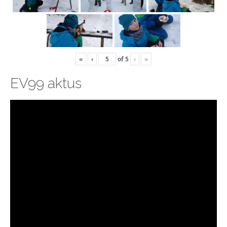
«
‹
of
5
›
»
EV99 aktus