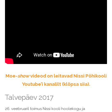
Moe-
show
videod on leitavad Nissi Põhikooli
Youtube’i kanalilt (klõpsa siia).
Talvepäev 2017
26. veebruaril toimus Nissi kooli hoolekogu ja