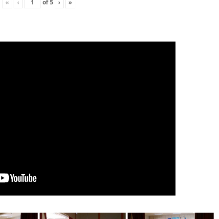
«
‹
of
5
›
»