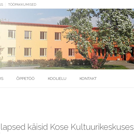
SS
TÖÖPAKKUMISED
US
ÕPPETÖÖ
KOOLIELU
KONTAKT
i lapsed käisid Kose Kultuurikeskuses