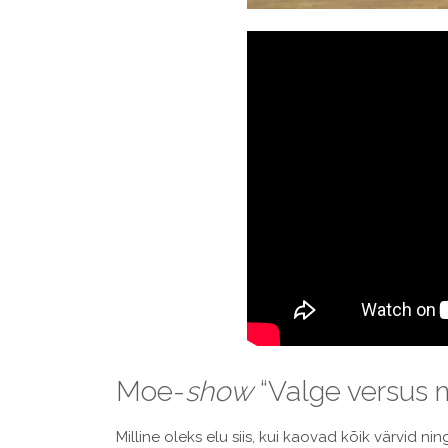
Moe-
show
“Valge versus 
Milline oleks elu siis, kui kaovad kõik värvid 