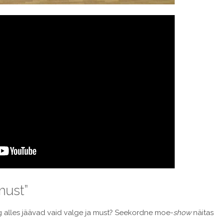
must”
ning alles jäävad vaid valge ja must? Seekordne moe-
show
näitas