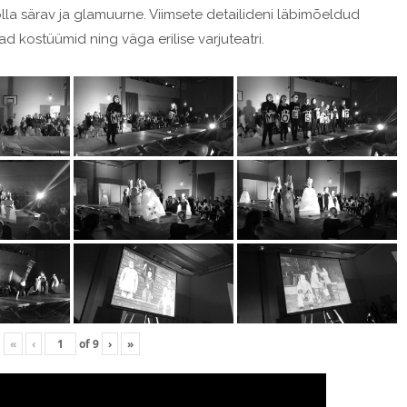
olla särav ja glamuurne. Viimsete detailideni läbimõeldud
d kostüümid ning väga erilise varjuteatri.
«
‹
of
9
›
»