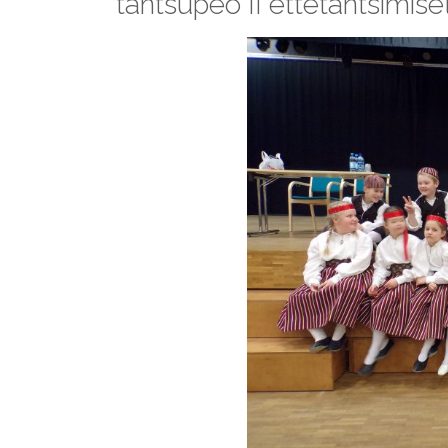
tantsupeo II ettetantsimise