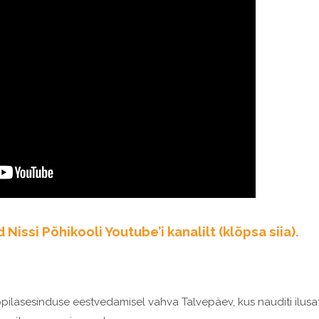
Nissi Põhikooli Youtube’i kanalilt (klõpsa siia).
õpilasesinduse eestvedamisel vahva Talvepäev, kus nauditi ilusa