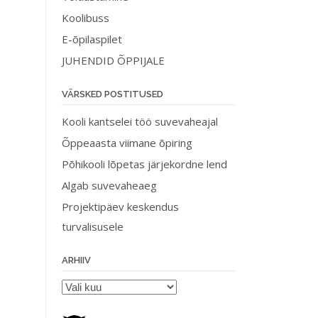
Koolibuss
E-õpilaspilet
JUHENDID ÕPPIJALE
VÄRSKED POSTITUSED
Kooli kantselei töö suvevaheajal
Õppeaasta viimane õpiring
Põhikooli lõpetas järjekordne lend
Algab suvevaheaeg
Projektipäev keskendus
turvalisusele
ARHIIV
Arhiiv