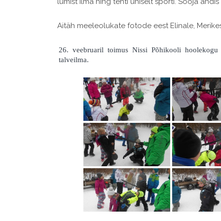
lumist ilma ning tehti ühiselt sporti. Sooja andi
Aitäh meeleolukate fotode eest Elinale, Merikes
26. veebruaril toimus Nissi Põhikooli hoolekogu j
talveilma.