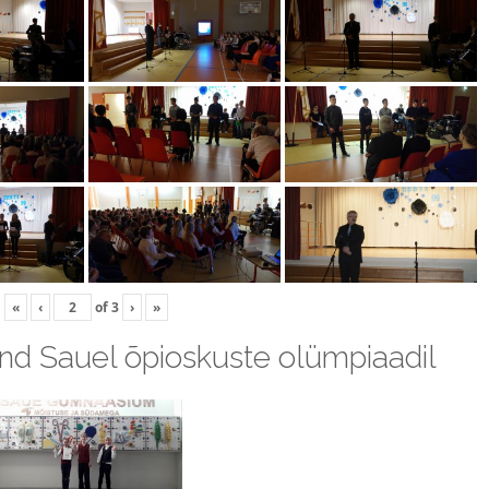
«
‹
of
3
›
»
kond Sauel õpioskuste olümpiaadil