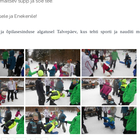
s maitsev supp ja soe tee.
ele ja Enekenile!
a õpilasesinduse algatusel Talvepäev, kus tehti sporti ja nauditi m