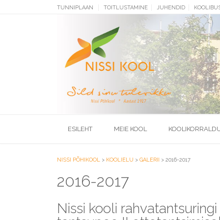
Skip
TUNNIPLAAN
TOITLUSTAMINE
JUHENDID
KOOLIBU
to
content
ESILEHT
MEIE KOOL
KOOLIKORRALD
NISSI PÕHIKOOL
>
KOOLIELU
>
GALERII
>
2016-2017
2016-2017
Nissi kooli rahvatantsuring