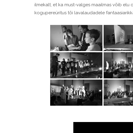
ilmekalt, et ka must-valges maailmas võib elu 
kogupereüritus tõi lavalaudadele fantaasiarikka