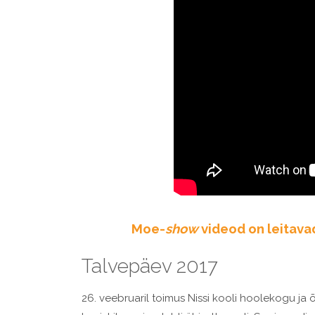
Moe-
show
videod on leitavad 
Talvepäev 2017
26. veebruaril toimus Nissi kooli hoolekogu ja 